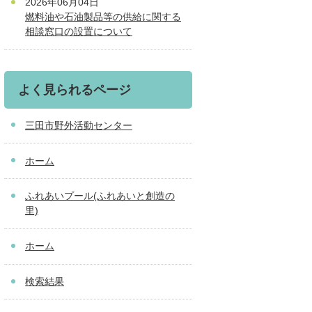
2026年06月04日
燃料油や石油製品等の供給に関する
相談窓口の設置について
よく見られるページ
三田市野外活動センター
ホーム
ふれあいプール(ふれあいと創造の
里)
ホーム
検索結果