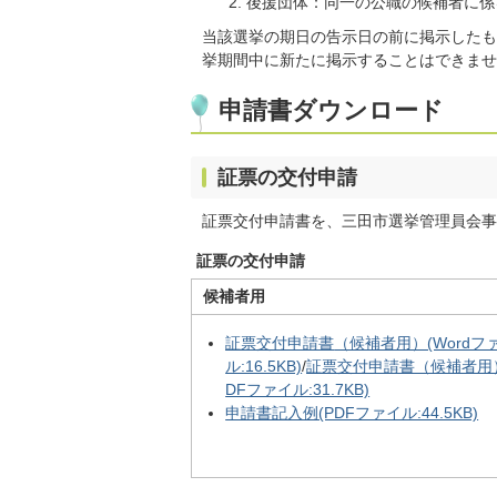
後援団体：同一の公職の候補者に係
当該選挙の期日の告示日の前に掲示したも
挙期間中に新たに掲示することはできませ
申請書ダウンロード
証票の交付申請
証票交付申請書を、三田市選挙管理員会事
証票の交付申請
候補者用
証票交付申請書
（候補者用）(Wordフ
ル:16.5KB)
/
証票交付申請書（候補者用）
DFファイル:31.7KB)
申請書記入例(PDFファイル:44.5KB)