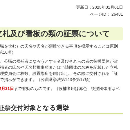
更新日：2025年01月01日
ページID：
26481
立札及び看板の類の証票について
職を含む）の氏名や氏名が類推できる事項を掲示することは原則
第16項）
、公職の候補者になろうとする者及びそれらの者の後援団体が政
補者の氏名や氏名類推事項または当該団体の名称を記載した立札
理委員会に枚数、設置場所を届け出し、その際に交付される「証
で掲示ができます。（公職選挙法第143条第17項）
2月31日
まで有効のものです。（候補者用は赤色、後援団体用はベ
証票交付対象となる選挙