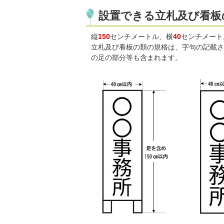
設置できる立札及び看板
縦
150
センチメートル、横
40
センチメート
立札及び看板の類の規格は、字句の記載さ
の足の部分等も含まれます。