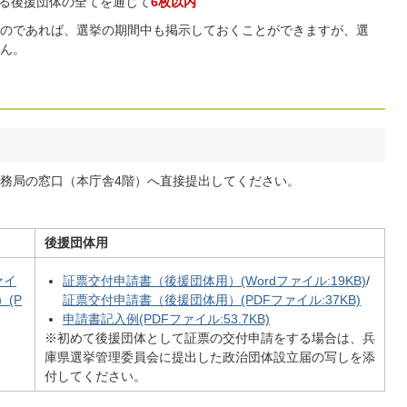
る後援団体の全てを通じて
6枚以内
のであれば、選挙の期間中も掲示しておくことができますが、選
ん。
務局の窓口（本庁舎4階）へ直接提出してください。
後援団体用
ァイ
証票交付申請書（後援団体用）(Wordファイル:19KB)
/
(P
証票交付申請書（後援団体用）(PDFファイル:37KB)
申請書記入例(PDFファイル:53.7KB)
※初めて後援団体として証票の交付申請をする場合は、兵
庫県選挙管理委員会に提出した政治団体設立届の写しを添
付してください。