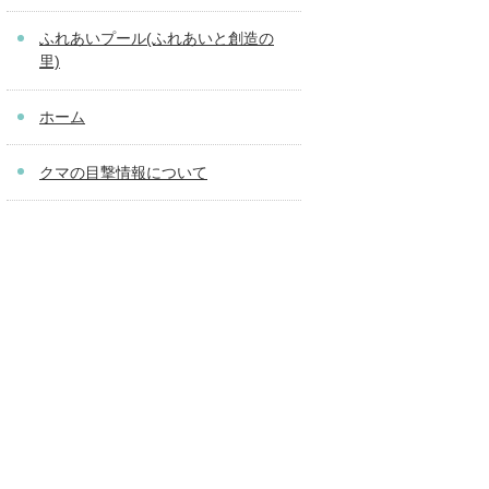
ふれあいプール(ふれあいと創造の
里)
ホーム
クマの目撃情報について