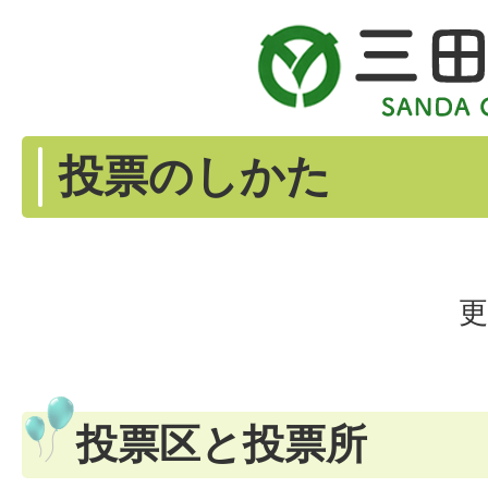
投票のしかた
更
投票区と投票所