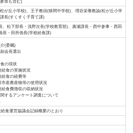
ト参加も含む)
(松が丘小学校)、王子教頭(狭間中学校)、増谷栄養教諭(松が丘小学
西課長(すくすく子育て課)
長、松下部長・浅野次長(学校教育部)、廣瀬課長・西中参事・西田
係長・田所係長(学校給食課)
介(委嘱)
・副会長選出
給食の現状
学校給食の実施状況
学校給食の経費等
三田市産農産物等の使用状況
学校給食費徴収の収納状況
に関するアンケート調査について
他
校給食運営協議会記録概要のとおり