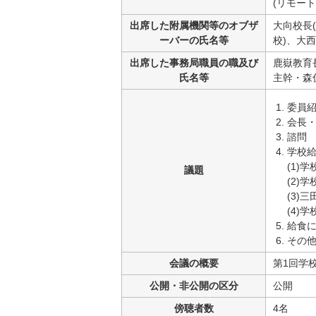
(リモー
出席した附属機関等のオブザ
大向校長
ーバーの氏名等
校)、大
出席した事務局職員の職及び
鹿嶽教育
氏名等
主幹・森
委員紹
会長
諮問
学校
(1)
議題
(2)
(3)
(4)
給食
その
会議の概要
第1回学
公開・非公開の区分
公開
傍聴者数
4名