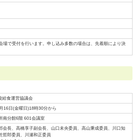
ら会場で受付を行います。申し込み多数の場合は、先着順により決
学校給食運営協議会
月16日(金曜日)18時30分から
南分館6階 601会議室
郎会長、高橋享子副会長、山口未央委員、高山秉成委員、川口知
乾哲郎委員、川瀬和正委員