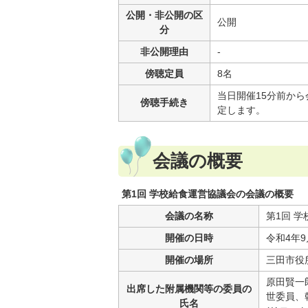
公開・非公開の区
公開
分
非公開理由
-
傍聴定員
8名
当日開催15分前か
傍聴手続き
定します。
会議の概要
第1回 学校給食運営協議会の会議の概要
会議の名称
第1回 
開催の日時
令和4年9
開催の場所
三田市役所
原田賢一
出席した附属機関等の委員の
世委員、
氏名