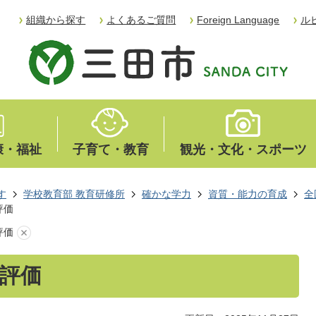
組織から探す
よくあるご質問
Foreign Language
ル
康・福祉
子育て・教育
観光・文化・スポーツ
す
学校教育部 教育研修所
確かな学力
資質・能力の育成
全
評価
評価
評価