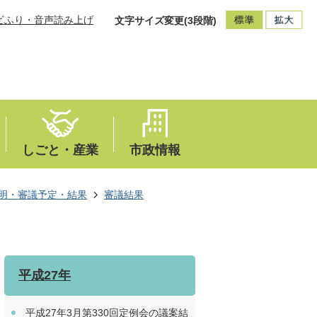
ビふり・音声読み上げ
文字サイズ変更(3段階)
しごと・産業
市政情報
明・審議予定・結果
審議結果
平成27年
平成27年3月第330回定例会の議案結