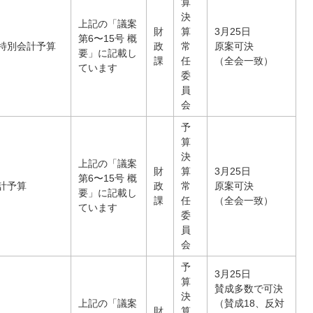
算
決
上記の「議案
財
算
3月25日
第6〜15号 概
特別会計予算
政
常
原案可決
要」に記載し
課
任
（全会一致）
ています
委
員
会
予
算
決
上記の「議案
財
算
3月25日
第6〜15号 概
計予算
政
常
原案可決
要」に記載し
課
任
（全会一致）
ています
委
員
会
予
3月25日
算
賛成多数で可決
決
上記の「議案
（賛成18、反対
財
算