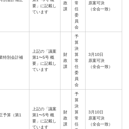
政
常
原案可決
要」に記載し
課
任
（全会一致）
ています
委
員
会
予
算
決
上記の「議案
財
算
3月10日
業特別会計補
第1〜5号 概
政
常
原案可決
要」に記載し
課
任
（全会一致）
ています
委
員
会
予
算
決
上記の「議案
財
算
3月10日
正予算（第1
第1〜5号 概
政
常
原案可決
要」に記載し
課
任
（全会一致）
ています