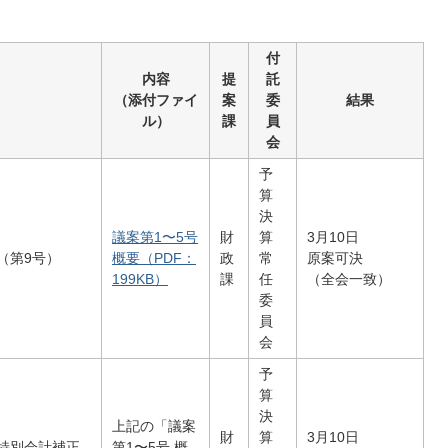
付
内容
提
託
（添付ファイ
案
委
結果
ル）
課
員
会
予
算
決
議案第1〜5号
財
算
3月10日
（第9号）
概要（PDF：
政
常
原案可決
199KB）
課
任
（全会一致）
委
員
会
予
算
決
上記の「議案
財
算
3月10日
特別会計補正
第1〜5号 概