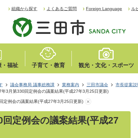
組織から探す
よくあるご質問
Foreign Language
ル
康・福祉
子育て・教育
観光・文化・スポーツ
す
議会事務局 議事総務課
業務案内
三田市議会
市長提案説
7年3月第330回定例会の議案結果(平成27年3月25日更新)
0回定例会の議案結果(平成27年3月25日更新)
30回定例会の議案結果(平成27