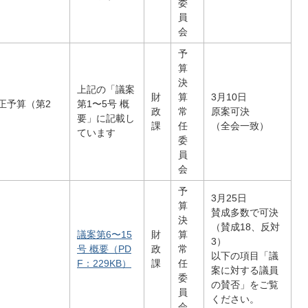
委
員
会
予
算
決
上記の「議案
財
算
3月10日
正予算（第2
第1〜5号 概
政
常
原案可決
要」に記載し
課
任
（全会一致）
ています
委
員
会
予
3月25日
算
賛成多数で可決
決
（賛成18、反対
議案第6〜15
財
算
3）
号 概要（PD
政
常
以下の項目「議
F：229KB）
課
任
案に対する議員
委
の賛否」をご覧
員
ください。
会