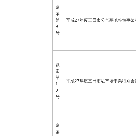
議
案
第
平成27年度三田市公営墓地整備事業
9
号
議
案
第
平成27年度三田市駐車場事業特別会
1
0
号
議
案