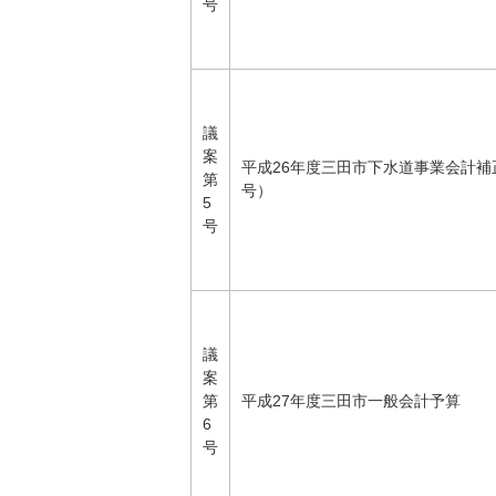
号
議
案
平成26年度三田市下水道事業会計補
第
号）
5
号
議
案
第
平成27年度三田市一般会計予算
6
号