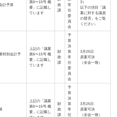
第6〜15号 概
3）
会計予算
政
常
要」に記載し
以下の項目「議
課
任
ています
案に対する議員
委
の賛否」をご覧
員
ください。
会
予
算
決
上記の「議案
財
算
3月25日
業特別会計予
第6〜15号 概
政
常
原案可決
要」に記載し
課
任
（全会一致）
ています
委
員
会
予
算
決
上記の「議案
財
算
3月25日
第6〜15号 概
算
政
常
原案可決
要」に記載し
課
任
（全会一致）