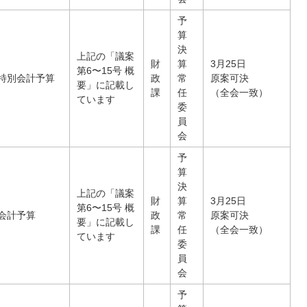
予
算
決
上記の「議案
財
算
3月25日
第6〜15号 概
特別会計予算
政
常
原案可決
要」に記載し
課
任
（全会一致）
ています
委
員
会
予
算
決
上記の「議案
財
算
3月25日
第6〜15号 概
会計予算
政
常
原案可決
要」に記載し
課
任
（全会一致）
ています
委
員
会
予