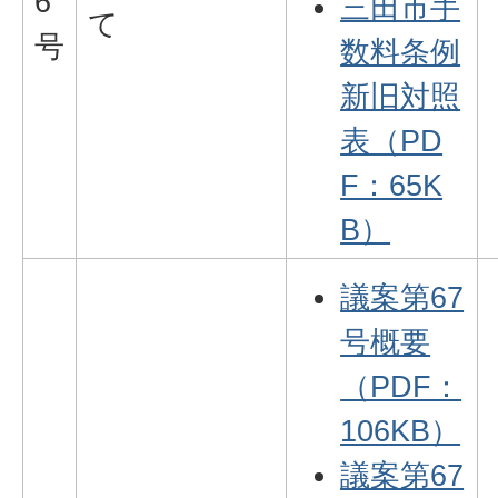
6
三田市手
て
号
数料条例
新旧対照
表（PD
F：65K
B）
議案第67
号概要
（PDF：
106KB）
議案第67