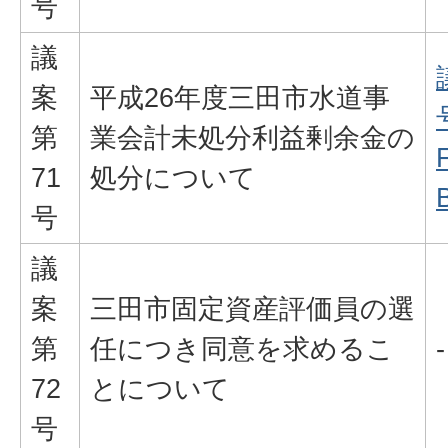
号
議
案
平成26年度三田市水道事
第
業会計未処分利益剰余金の
71
処分について
号
議
案
三田市固定資産評価員の選
第
任につき同意を求めるこ
-
72
とについて
号