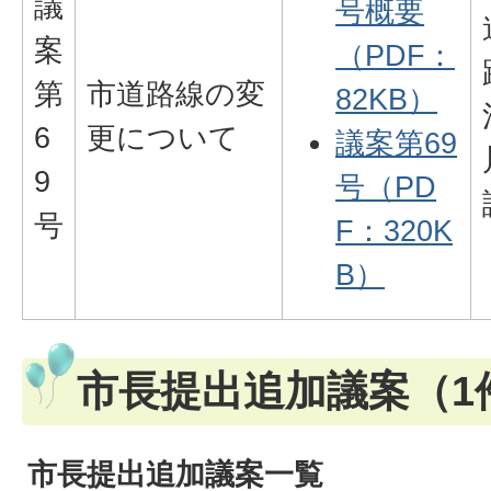
議
号概要
案
（PDF：
第
市道路線の変
82KB）
6
更について
議案第69
9
号（PD
号
F：320K
B）
市長提出追加議案（1
市長提出追加議案一覧