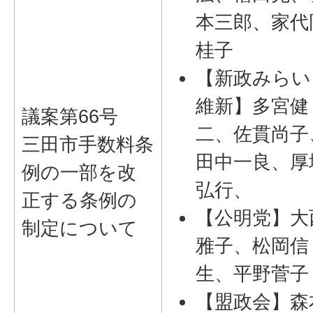
本三郎、家代
桂子
【新政みらい
維新】多宮健
議案第66号
二、佐貫尚子
三田市手数料条
田中一良、厚
例の一部を改
弘行、
正する条例の
【公明党】大
制定について
雅子、松岡信
生、平野菅子
【盟政会】森