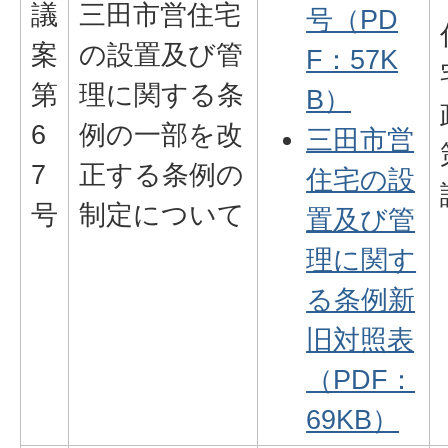
議
三田市営住宅
号（PD
案
の設置及び管
F：57K
第
理に関する条
B）
6
例の一部を改
三田市営
7
正する条例の
住宅の設
号
制定について
置及び管
理に関す
る条例新
旧対照表
（PDF：
69KB）