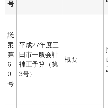
号
議
案
平成27年度三
第
田市一般会計
概要
6
補正予算（第
0
3号）
号