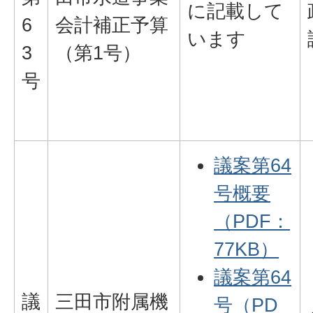
に記載して
6
会計補正予算
います
3
（第1号）
号
議案第64
号概要
（PDF：
77KB）
議案第64
議
三田市附属機
号（PD