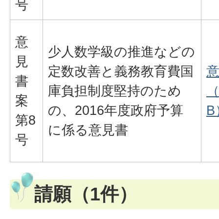
号
意
少人数学級の推進などの
見
定数改善と義務教育費国
意
書
庫負担制度堅持のため
（
案
の、2016年度政府予算
B
第8
に係る意見書
号
請願（1件）