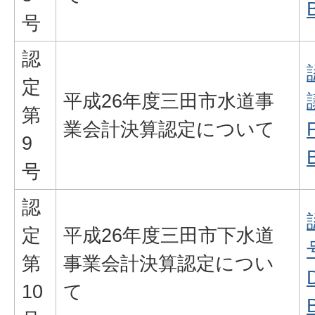
号
認
定
平成26年度三田市水道事
第
業会計決算認定について
9
号
認
定
平成26年度三田市下水道
第
事業会計決算認定につい
10
て