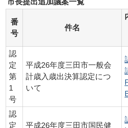
市長提出追加議案一覧
番
件名
号
認
定
平成26年度三田市一般会
第
計歳入歳出決算認定につ
1
いて
号
認
定
平成26年度三田市国民健