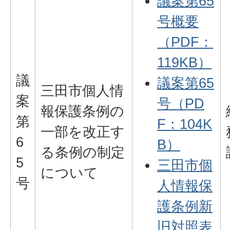
議案第65
号概要
（PDF：
119KB）
議
議案第65
三田市個人情
案
号（PD
報保護条例の
第
F：104K
一部を改正す
6
B）
る条例の制定
5
三田市個
について
号
人情報保
護条例新
旧対照表