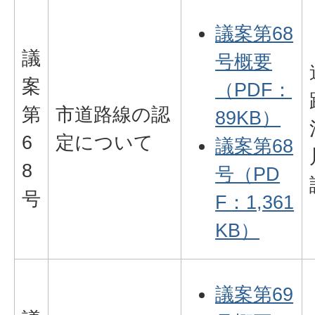
議案第68
議
号概要
案
（PDF：
第
市道路線の認
89KB）
6
定について
議案第68
8
号（PD
号
F：1,361
KB）
議案第69