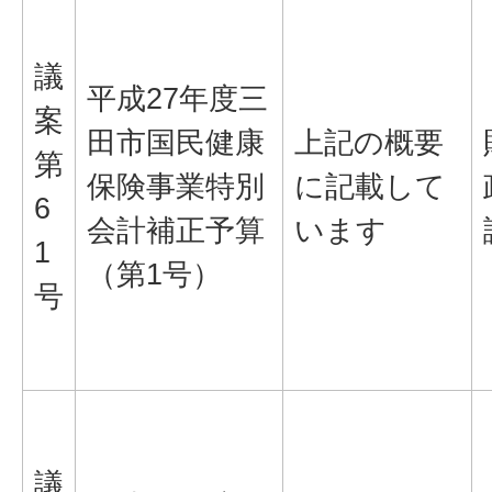
議
平成27年度三
案
田市国民健康
上記の概要
第
保険事業特別
に記載して
6
会計補正予算
います
1
（第1号）
号
議