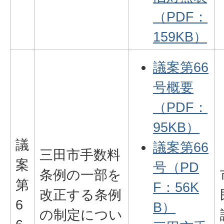
（PDF：
159KB）
議案第66
号概要
（PDF：
95KB）
議
議案第66
三田市手数料
案
号（PD
条例の一部を
第
F：56K
改正する条例
6
B）
の制定につい