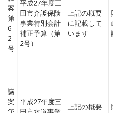
平成27年度三
案
田市介護保険
上記の概要
第
事業特別会計
に記載して
6
補正予算（第
います
2
2号）
号
議
案
平成27年度三
上記の概要
第
田市水道事業