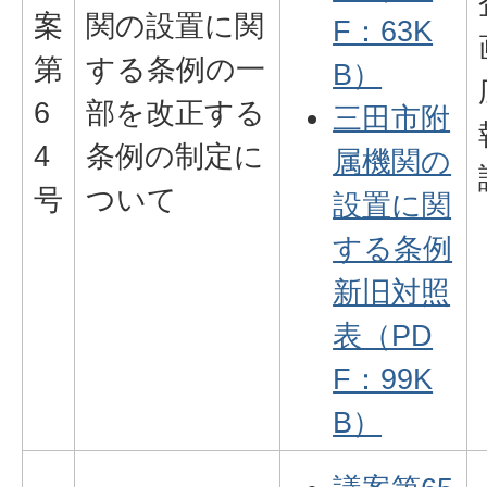
案
関の設置に関
F：63K
第
する条例の一
B）
6
部を改正する
三田市附
4
条例の制定に
属機関の
号
ついて
設置に関
する条例
新旧対照
表（PD
F：99K
B）