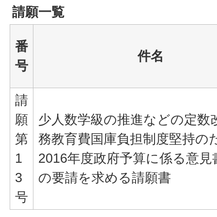
請願一覧
番
件名
号
請
願
少人数学級の推進などの定数
第
務教育費国庫負担制度堅持の
1
2016年度政府予算に係る意見
3
の要請を求める請願書
号