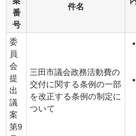
案
件名
番
号
委
員
会
三田市議会政務活動費の
提
交付に関する条例の一部
出
を改正する条例の制定に
議
ついて
案
第9