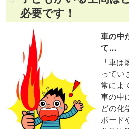
必要です！
車の中
て…
「車は
ってい
常によ
車の中
どの化
ボード