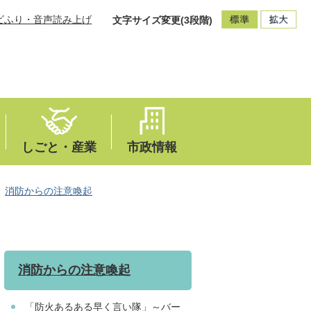
ビふり・音声読み上げ
文字サイズ変更(3段階)
しごと・産業
市政情報
消防からの注意喚起
消防からの注意喚起
「防火あるある早く言い隊」～バー