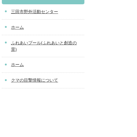
三田市野外活動センター
ホーム
ふれあいプール(ふれあいと創造の
里)
ホーム
クマの目撃情報について