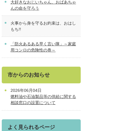
大好きなおじいちゃん、おばあちゃ
んの命を守ろう
火事から身を守るお約束は、おはし
もち!!
「防火あるある早く言い隊」～家庭
用コンロの危険性の巻～
市からのお知らせ
2026年06月04日
燃料油や石油製品等の供給に関する
相談窓口の設置について
よく見られるページ