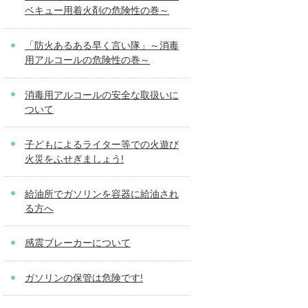
ベキュー用着火剤の危険性の巻～
「防火あるある早く言い隊」～消毒
用アルコールの危険性の巻～
消毒用アルコールの安全な取扱いに
ついて
子どもによるライター等での火遊び
火災をふせぎましょう!
給油所でガソリンを容器に給油され
る方へ
感震ブレーカーについて
ガソリンの保管は危険です!