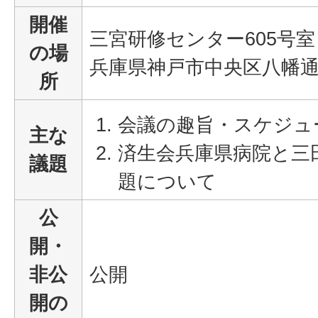
開催
三宮研修センター605号室
の場
兵庫県神戸市中央区八幡通4
所
会議の趣旨・スケジュ
主な
済生会兵庫県病院と三
議題
題について
公
開・
非公
公開
開の