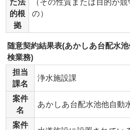
た法
（その性質または目的が競
的根
の）
拠
随意契約結果表(あかしあ台配水
検業務)
担当
浄水施設課
課名
案件
あかしあ台配水池他自動
名
案件