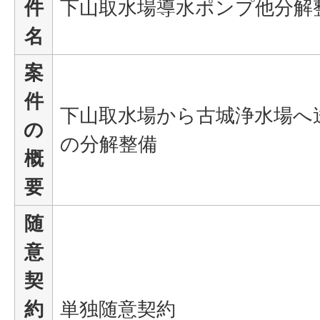
件
下山取水場導水ポンプ他分解
名
案
件
下山取水場から古城浄水場へ
の
の分解整備
概
要
随
意
契
約
単独随意契約