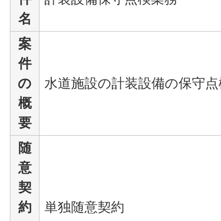
名
案
件
の
水道施設の計装設備の保守点
概
要
随
意
契
約
単独随意契約