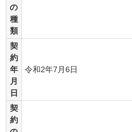
の
種
類
契
約
年
令和2年7月6日
月
日
契
約
の