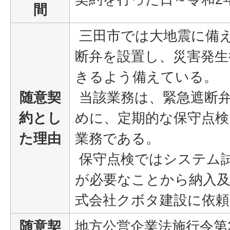
間
三田市では大地震に備
断弁を設置し、災害発生
きるよう備えている。
随意契
当該業務は、緊急遮断
約とし
めに、定期的な保守点検
た理由
業務である。
保守点検ではシステム
が必要なことから納入
式会社クボタ建設に依
随意契
地方公営企業法施行令第2