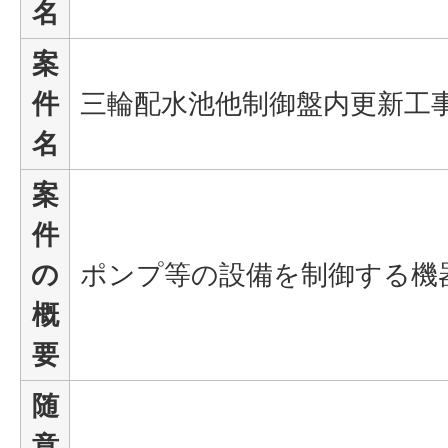
名
案
件
三輪配水池他制御盤内更新工
名
案
件
の
ポンプ等の設備を制御する機
概
要
随
意