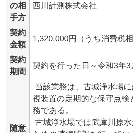
の相
西川計測株式会社
手方
契約
1,320,000円（うち消費税相
金額
契約
契約を行った日～令和3年3
期間
当該業務は、古城浄水場に
視装置の定期的な保守点検
務である。
古城浄水場では武庫川原水
随意