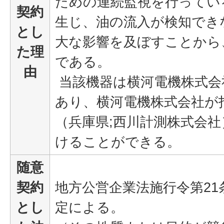
ための連続監視を行ってい
契約
生じ、油の流入が検知でき
とし
大な影響を及ぼすことから
た理
である。
由
当該機器は横河電機株式会
あり、横河電機株式会社が
（兵庫県;西川計測株式会
けることができる。
随意
契約
地方公営企業法施行令第21
とし
定による。