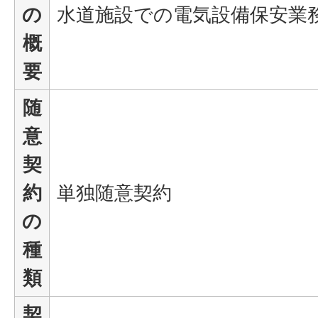
の
水道施設での電気設備保安業
概
要
随
意
契
約
単独随意契約
の
種
類
契