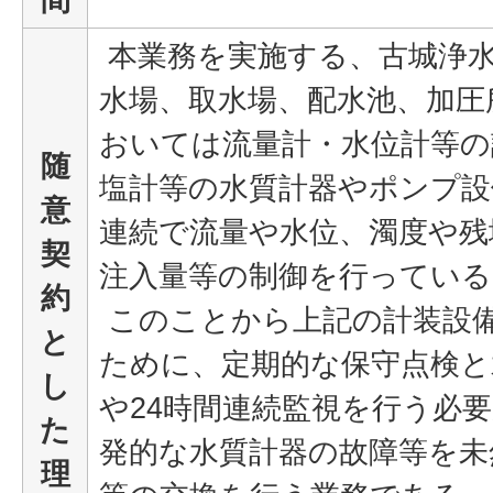
本業務を実施する、古城浄
水場、取水場、配水池、加圧
おいては流量計・水位計等の
随
塩計等の水質計器やポンプ設
意
連続で流量や水位、濁度や残
契
注入量等の制御を行っている
約
このことから上記の計装設
と
ために、定期的な保守点検と
し
や24時間連続監視を行う必
た
発的な水質計器の故障等を未
理