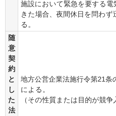
施設において緊急を要する電
きた場合、夜間休日を問わず
る。
随
意
契
約
と
地方公営企業法施行令第21条の
し
による。
た
（その性質または目的が競争
法