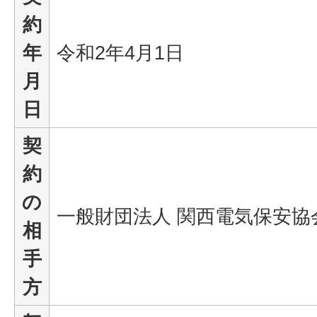
約
年
令和2年4月1日
月
日
契
約
の
一般財団法人 関西電気保安協
相
手
方