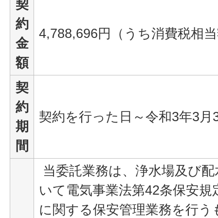
契
約
4,788,696円（うち消費税相当額
金
額
契
約
契約を行った日～令和3年3月
期
間
当委託業務は、浄水場及び配
いて電気事業法第42条保安規
に関する保安管理業務を行う