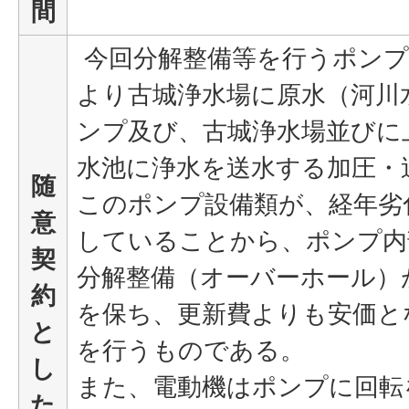
間
今回分解整備等を行うポンプ
より古城浄水場に原水（河川
ンプ及び、古城浄水場並びに
水池に浄水を送水する加圧・
随
このポンプ設備類が、経年劣
意
していることから、ポンプ内
契
分解整備（オーバーホール）
約
を保ち、更新費よりも安価と
と
を行うものである。
し
また、電動機はポンプに回転
た