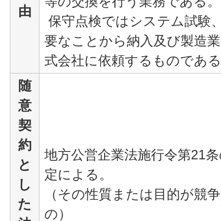
等の交換を行う業務である。
由
保守点検ではシステム試験
要なことから納入及び製造業
式会社に依頼するものであ
随
意
契
約
地方公営企業法施行令第21条
と
定による。
し
（その性質または目的が競争
た
の）