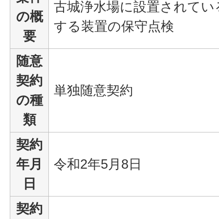
古城浄水場に設置されてい
の概
する装置の保守点検
要
随意
契約
単独随意契約
の種
類
契約
年月
令和2年5月8日
日
契約