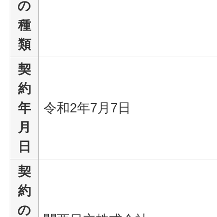
の
種
類
契
約
年
令和2年7月7日
月
日
契
約
の