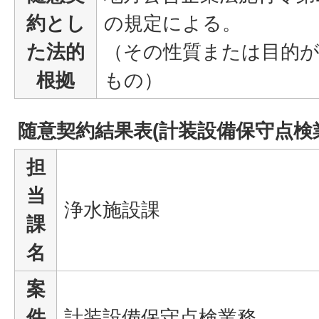
約とし
の規定による。
た法的
（その性質または目的
根拠
もの）
随意契約結果表(計装設備保守点検
担
当
浄水施設課
課
名
案
件
計装設備保守点検業務