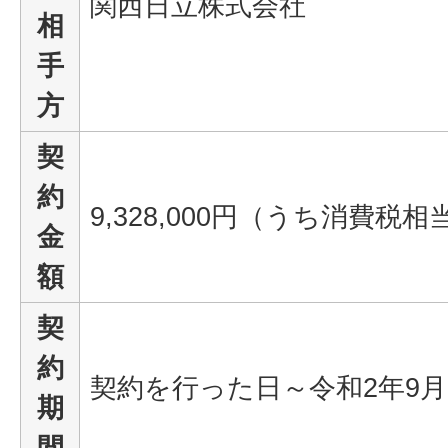
関西日立株式会社
相
手
方
契
約
9,328,000円（うち消費税相当
金
額
契
約
契約を行った日～令和2年9月
期
間