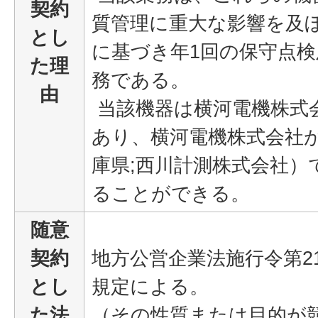
契約
質管理に重大な影響を及
とし
に基づき年1回の保守点
た理
務である。
由
当該機器は横河電機株式
あり、横河電機株式会社
庫県;西川計測株式会社）
ることができる。
随意
契約
地方公営企業法施行令第21
とし
規定による。
た法
（その性質または目的が