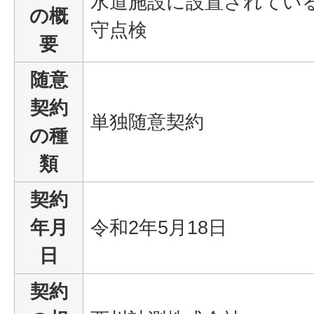
水道施設に設置されてい
の概
守点検
要
随意
契約
単独随意契約
の種
類
契約
年月
令和2年5月18日
日
契約