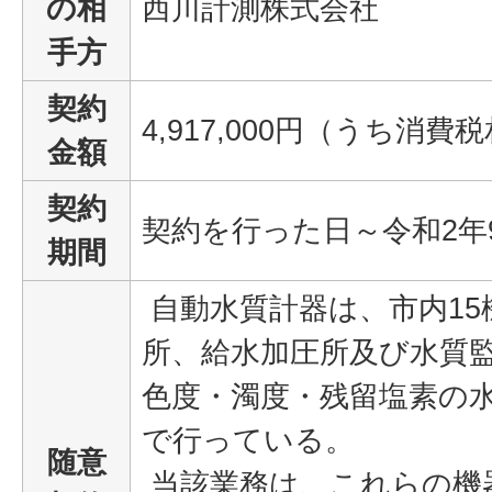
の相
西川計測株式会社
手方
契約
4,917,000円（うち消費税
金額
契約
契約を行った日～令和2年
期間
自動水質計器は、市内15
所、給水加圧所及び水質監
色度・濁度・残留塩素の水
で行っている。
随意
当該業務は、これらの機