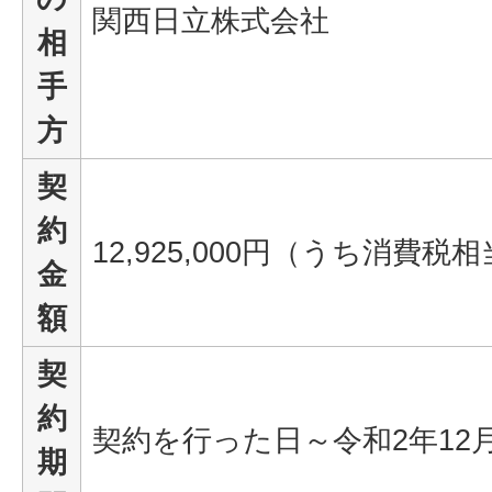
関西日立株式会社
相
手
方
契
約
12,925,000円（うち消費税相当
金
額
契
約
契約を行った日～令和2年12
期