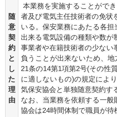
本業務を実施することができ
随
者及び電気主任技術者の免状
意
いる。保安業務にあたる各担
契
出来る電気設備の種類や数が
約
事業者や在籍技術者の少ない
と
負うことが出来ないため、地
し
21条の14第1項第2号(その
た
に適しないもの)の規定によ
理
気保安協会と単独随意契約す
由
なお、当業務を依頼する一般
協会は24時間体制で職員が