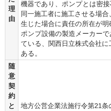
機器であり、ポンプとは密接
理
同一施工者に施工させる場合
由
生じた場合に責任の所在が明
ポンプ設備の製造メーカーで
ている、関西日立株式会社に
ある。
随
意
契
約
と
地方公営企業法施行令第21条