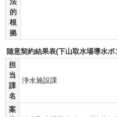
法
的
根
拠
随意契約結果表(下山取水場導水ポ
担
当
浄水施設課
課
名
案