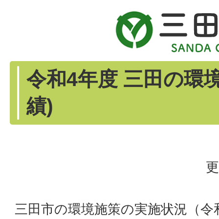
令和4年度 三田の環境
績)
更
三田市の環境施策の実施状況（令