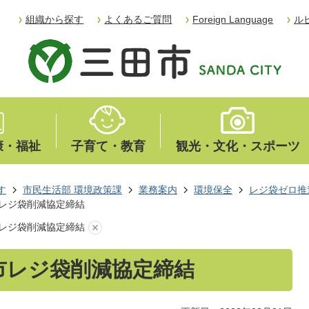
組織から探す
よくあるご質問
Foreign Language
ル
康・福祉
子育て・教育
観光・文化・スポーツ
す
市民生活部 環境政策課
業務案内
環境保全
レジ袋ゼロ推
市レジ袋削減協定締結
市レジ袋削減協定締結
田市レジ袋削減協定締結