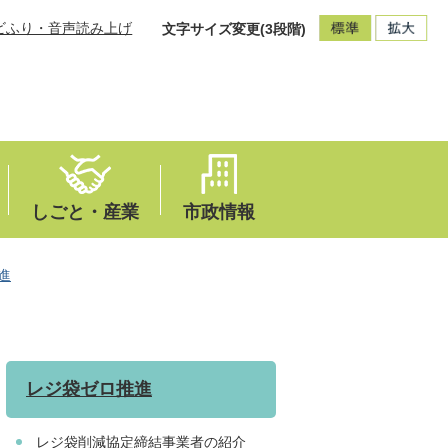
ビふり・音声読み上げ
文字サイズ変更(3段階)
しごと・産業
市政情報
進
レジ袋ゼロ推進
レジ袋削減協定締結事業者の紹介