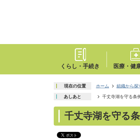
くらし・手続き
医療・健
現在の位置
ホーム
組織から探
あしあと
千丈寺湖を守る条
千丈寺湖を守る