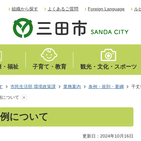
組織から探す
よくあるご質問
Foreign Language
ル
康・福祉
子育て・教育
観光・文化・スポーツ
す
市民生活部 環境政策課
業務案内
条例・規則・要綱
千丈
例について
条例について
更新日：2024年10月16日