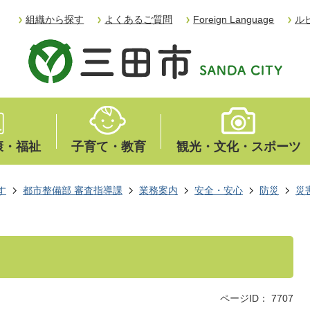
組織から探す
よくあるご質問
Foreign Language
ル
康・福祉
子育て・教育
観光・文化・スポーツ
す
都市整備部 審査指導課
業務案内
安全・安心
防災
災
ページID：
7707