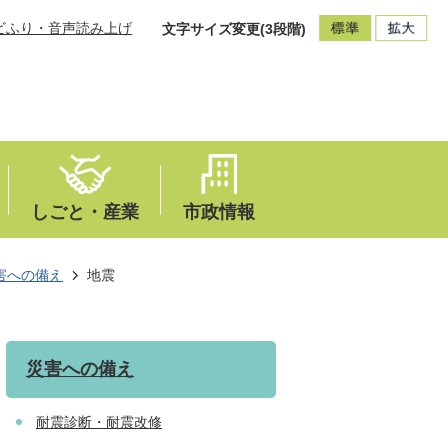
ビふり・音声読み上げ
文字サイズ変更(3段階)
しごと・産業
市政情報
害への備え
地震
災害への備え
耐震診断・耐震改修