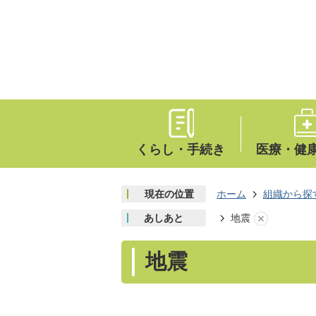
くらし・手続き
医療・健
現在の位置
ホーム
組織から探
あしあと
地震
地震