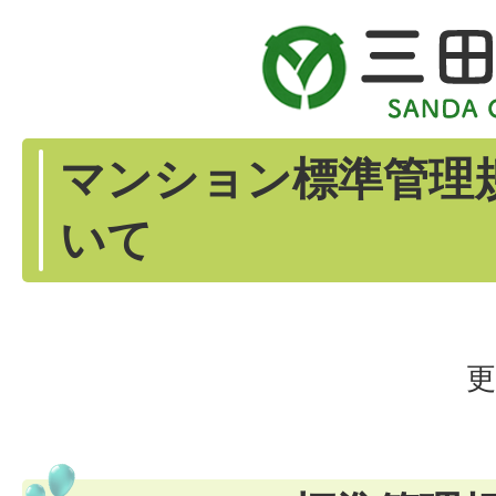
マンション標準管理
いて
更