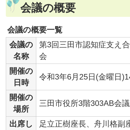
会議の概要
会議の概要一覧
会議の
第3回三田市認知症支え
名称
会
開催の
令和3年6月25日(金曜日)1
日時
開催の
三田市役所3階303AB会
場所
出席し
足立正樹座長、舟川格副