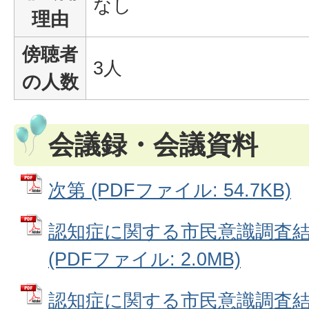
なし
理由
傍聴者
3人
の人数
会議録・会議資料
次第 (PDFファイル: 54.7KB)
認知症に関する市民意識調査
(PDFファイル: 2.0MB)
認知症に関する市民意識調査結果