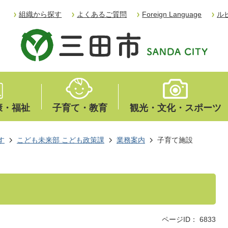
組織から探す
よくあるご質問
Foreign Language
ル
康・福祉
子育て・教育
観光・文化・スポーツ
す
こども未来部 こども政策課
業務案内
子育て施設
ページID：
6833