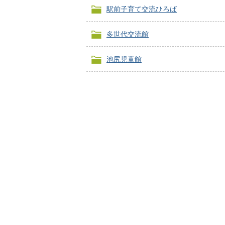
駅前子育て交流ひろば
多世代交流館
池尻児童館