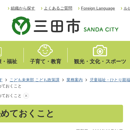
組織から探す
よくあるご質問
Foreign Language
ル
康・福祉
子育て・教育
観光・文化・スポーツ
す
こども未来部 こども政策課
業務案内
児童福祉・ひとり親
めておくこと
めておくこと
決めておくこと