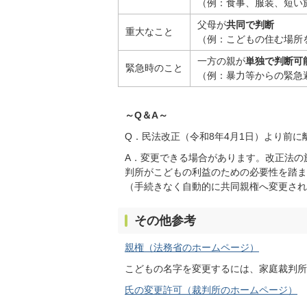
（例：食事、服装、短い
父母が
共同で判断
重大なこと
（例：こどもの住む場所
一方の親が
単独で判断可
緊急時のこと
（例：暴力等からの緊急
～Q＆A～
Q．民法改正（令和8年4月1日）より前
A．変更できる場合があります。改正法の
判所がこどもの利益のための必要性を踏ま
（手続きなく自動的に共同親権へ変更され
その他参考
親権（法務省のホームページ）
こどもの名字を変更するには、家庭裁判所
氏の変更許可（裁判所のホームページ）