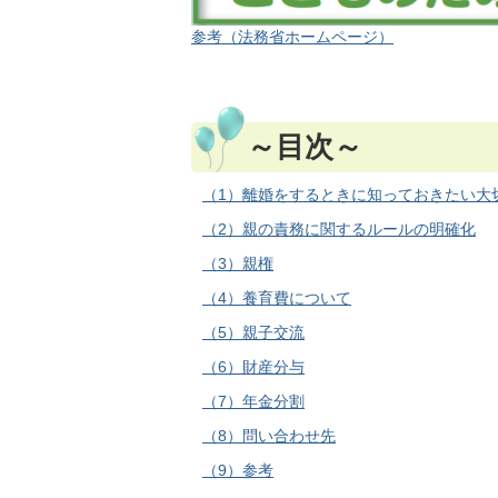
参考（法務省ホームページ）
～目次～
（1）離婚をするときに知っておきたい大
（2）親の責務に関するルールの明確化
（3）親権
（4）養育費について
（5）親子交流
（6）財産分与
（7）年金分割
（8）問い合わせ先
（9）参考