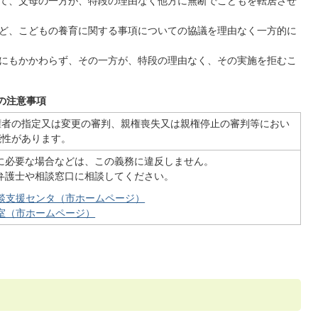
て、父母の一方が、特段の理由なく他方に無断でこどもを転居させ
ど、こどもの養育に関する事項についての協議を理由なく一方的に
にもかかわらず、その一方が、特段の理由なく、その実施を拒むこ
の注意事項
権者の指定又は変更の審判、親権喪失又は親権停止の審判等におい
能性があります。
に必要な場合などは、この義務に違反しません。
弁護士や相談窓口に相談してください。
談支援センタ（市ホームページ）
室（市ホームページ）