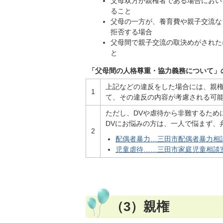
父母双方が親権者である場合におい
ること
父母の一方が、養育費や親子交流な
拒否する場合
父母間で親子交流の取決めがされた
と
「父母間の人格尊重・協力義務について」
上記などの違反をした場合には、親
1
て、その違反の内容が考慮される可
ただし、DVや虐待から非難するため
DVにお悩みの方は、一人で悩まず、
2
配偶者暴力…三田市配偶者暴力相
児童虐待……三田市家庭児童相談
（3）親権