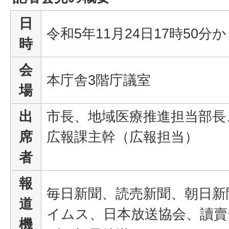
日
令和5年11月24日17時50分
時
会
本庁舎3階庁議室
場
出
市長、地域医療推進担当部長
席
広報課主幹（広報担当）
者
報
毎日新聞、読売新聞、朝日新
道
イムス、日本放送協会、讀
機