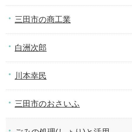
三田市の商工業
白洲次郎
川本幸民
三田市のおさいふ
ごみの処理(しょり)と活用