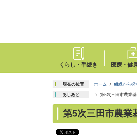
くらし・手続き
医療・健
現在の位置
ホーム
組織から探
あしあと
第5次三田市農業
第5次三田市農業