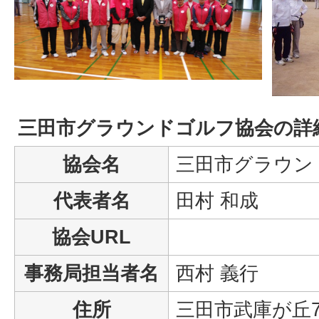
三田市グラウンドゴルフ協会の詳
協会名
三田市グラウン
代表者名
田村 和成
協会URL
事務局担当者名
西村 義行
住所
三田市武庫が丘7-4