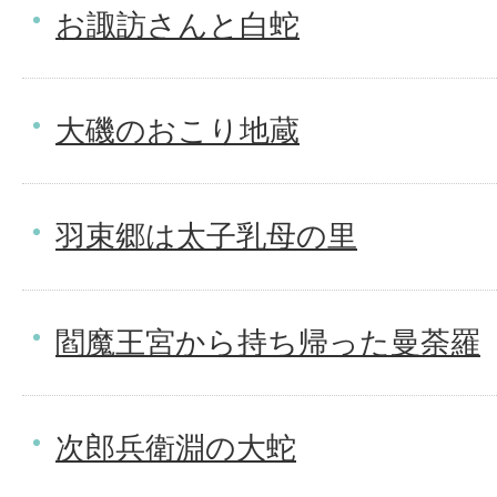
お諏訪さんと白蛇
大磯のおこり地蔵
羽束郷は太子乳母の里
閻魔王宮から持ち帰った曼荼羅
次郎兵衛淵の大蛇