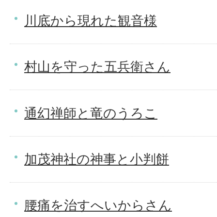
川底から現れた観音様
村山を守った五兵衛さん
通幻禅師と竜のうろこ
加茂神社の神事と小判餅
腰痛を治すへいからさん