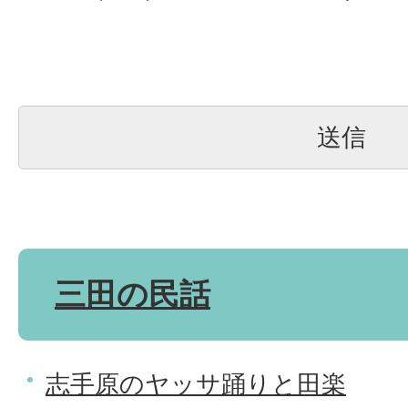
三田の民話
志手原のヤッサ踊りと田楽