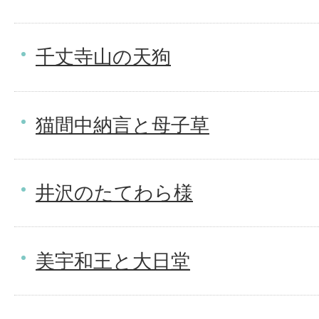
千丈寺山の天狗
猫間中納言と母子草
井沢のたてわら様
美宇和王と大日堂