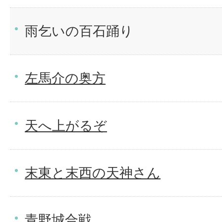
雨乞いの百石踊り
左馬介の奥方
天へ上がるぞ
末東と末西の天神さん
青野城合戦