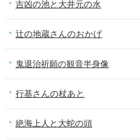
吉凶の池と大井元の水
辻の地蔵さんのおかげ
鬼退治祈願の観音半身像
行基さんの杖あと
絶海上人と大蛇の頭