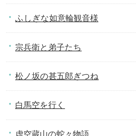
ふしぎな如意輪観音様
宗兵衛と弟子たち
松ノ坂の甚五郎ぎつね
白馬空を行く
虚空蔵山の蛇々物語