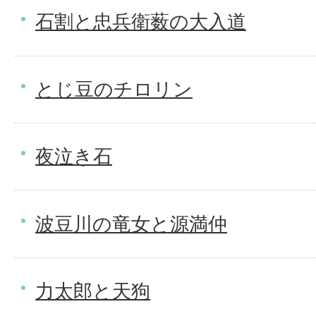
石割と忠兵衛薮の大入道
とじ豆のチロリン
夜泣き石
波豆川の竜女と源満仲
力太郎と天狗