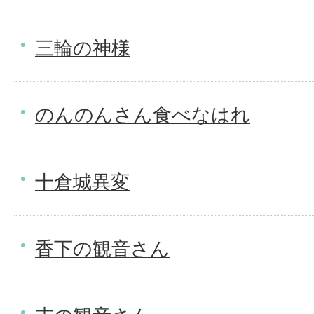
三輪の神様
のんのんさん食べなはれ
十倉城異変
香下の観音さん