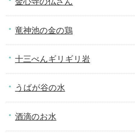
金心寺の仏さん
竜神池の金の鶏
十三べんギリギリ岩
うばが谷の水
酒滴のお水