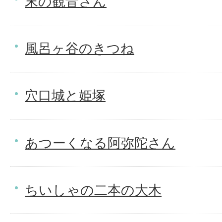
末の観音さん
風呂ヶ谷のきつね
穴口城と姫塚
あつーくなる阿弥陀さん
ちいしゃの二本の大木