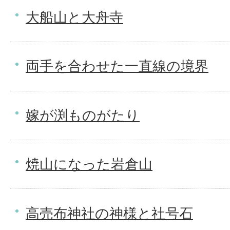
大船山と大舟寺
両手を合わせた一直線の境界
嫁が渕ものがたり
焼山になった岩倉山
高売布神社の神様と社号石