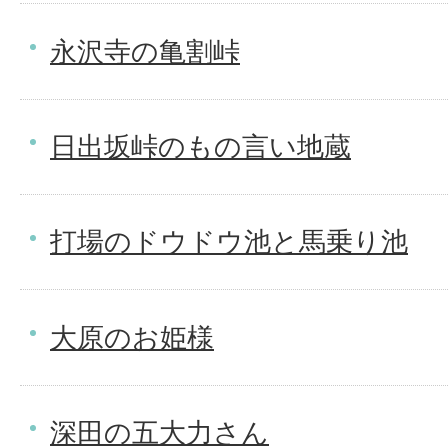
永沢寺の亀割峠
日出坂峠のもの言い地蔵
打場のドウドウ池と馬乗り池
大原のお姫様
深田の五大力さん