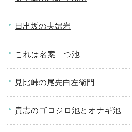
日出坂の夫婦岩
これは名案二つ池
見比峠の尾先白左衛門
貴志のゴロジロ池とオナギ池