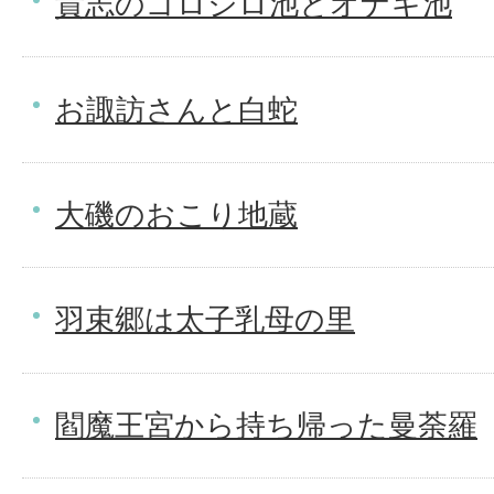
貴志のゴロジロ池とオナギ池
お諏訪さんと白蛇
大磯のおこり地蔵
羽束郷は太子乳母の里
閻魔王宮から持ち帰った曼荼羅