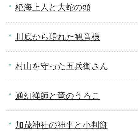
絶海上人と大蛇の頭
川底から現れた観音様
村山を守った五兵衛さん
通幻禅師と竜のうろこ
加茂神社の神事と小判餅