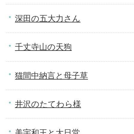
深田の五大力さん
千丈寺山の天狗
猫間中納言と母子草
井沢のたてわら様
美宇和王と大日堂