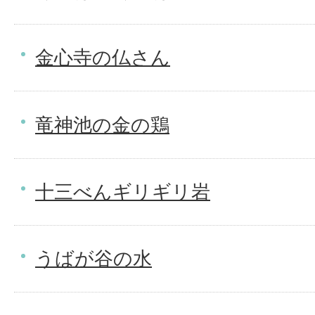
金心寺の仏さん
竜神池の金の鶏
十三べんギリギリ岩
うばが谷の水