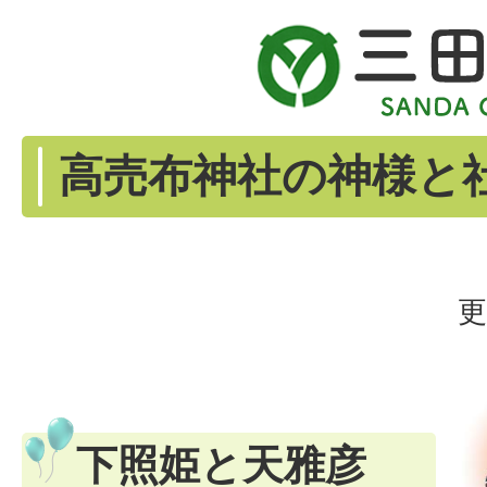
高売布神社の神様と
更
下照姫と天雅彦