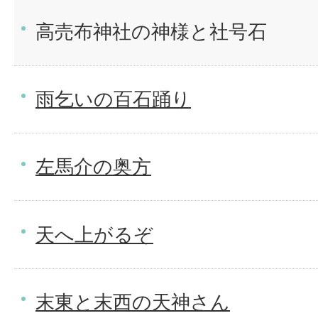
高売布神社の神様と社号石
雨乞いの百石踊り
左馬介の奥方
天へ上がるぞ
末東と末西の天神さん