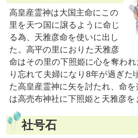
高皇産霊神は大国主命にこの
里を天つ国に譲るように命じ
る為、天雅彦命を使いに出し
た。高平の里におりた天雅彦
命はその里の下照姫に心を奪われ
り忘れて夫婦になり8年が過ぎた
た高皇産霊神に矢を討たれ、命を
は高売布神社に下照姫と天雅彦を
社号石