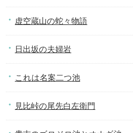
虚空蔵山の蛇々物語
日出坂の夫婦岩
これは名案二つ池
見比峠の尾先白左衛門