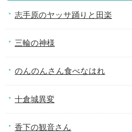
志手原のヤッサ踊りと田楽
三輪の神様
のんのんさん食べなはれ
十倉城異変
香下の観音さん