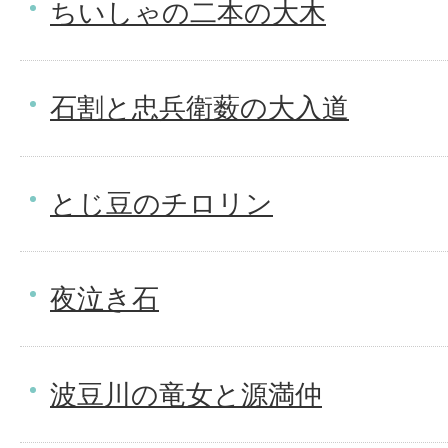
ちいしゃの二本の大木
石割と忠兵衛薮の大入道
とじ豆のチロリン
夜泣き石
波豆川の竜女と源満仲