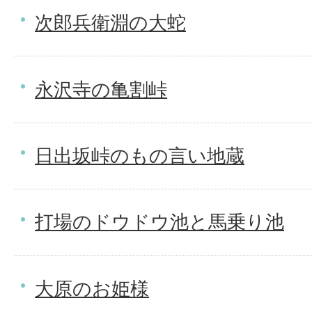
次郎兵衛淵の大蛇
永沢寺の亀割峠
日出坂峠のもの言い地蔵
打場のドウドウ池と馬乗り池
大原のお姫様