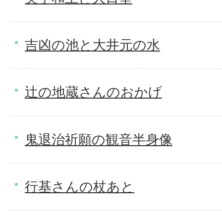
吉凶の池と大井元の水
辻の地蔵さんのおかげ
鬼退治祈願の観音半身像
行基さんの杖あと