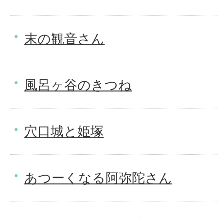
末の観音さん
風呂ヶ谷のきつね
穴口城と姫塚
あつーくなる阿弥陀さん