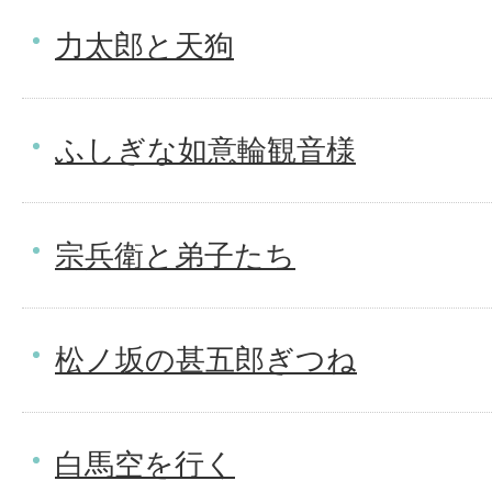
力太郎と天狗
ふしぎな如意輪観音様
宗兵衛と弟子たち
松ノ坂の甚五郎ぎつね
白馬空を行く