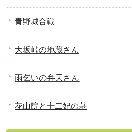
青野城合戦
大坂峠の地蔵さん
雨乞いの弁天さん
花山院と十二妃の墓