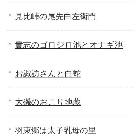
見比峠の尾先白左衛門
貴志のゴロジロ池とオナギ池
お諏訪さんと白蛇
大磯のおこり地蔵
羽束郷は太子乳母の里