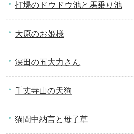
打場のドウドウ池と馬乗り池
大原のお姫様
深田の五大力さん
千丈寺山の天狗
猫間中納言と母子草