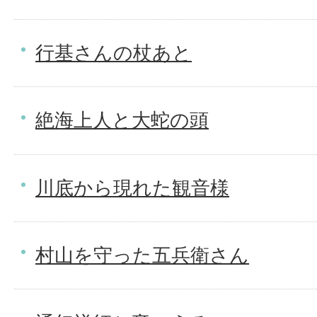
行基さんの杖あと
絶海上人と大蛇の頭
川底から現れた観音様
村山を守った五兵衛さん