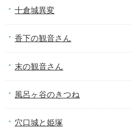
十倉城異変
香下の観音さん
末の観音さん
風呂ヶ谷のきつね
穴口城と姫塚