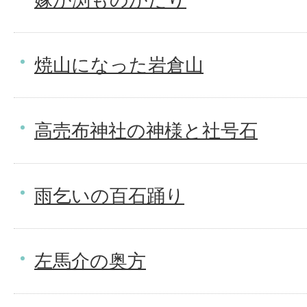
焼山になった岩倉山
高売布神社の神様と社号石
雨乞いの百石踊り
左馬介の奥方