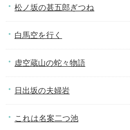
松ノ坂の甚五郎ぎつね
白馬空を行く
虚空蔵山の蛇々物語
日出坂の夫婦岩
これは名案二つ池