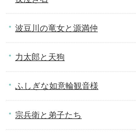
波豆川の竜女と源満仲
力太郎と天狗
ふしぎな如意輪観音様
宗兵衛と弟子たち