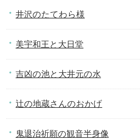
井沢のたてわら様
美宇和王と大日堂
吉凶の池と大井元の水
辻の地蔵さんのおかげ
鬼退治祈願の観音半身像