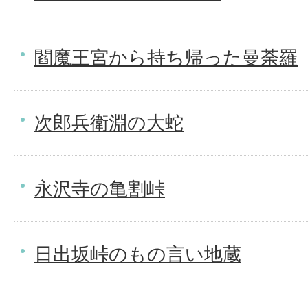
閻魔王宮から持ち帰った曼荼羅
次郎兵衛淵の大蛇
永沢寺の亀割峠
日出坂峠のもの言い地蔵