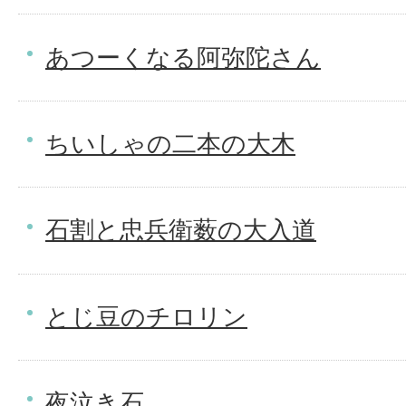
あつーくなる阿弥陀さん
ちいしゃの二本の大木
石割と忠兵衛薮の大入道
とじ豆のチロリン
夜泣き石