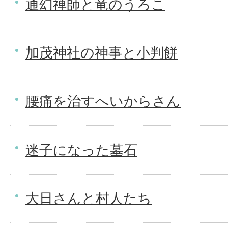
通幻禅師と竜のうろこ
加茂神社の神事と小判餅
腰痛を治すへいからさん
迷子になった墓石
大日さんと村人たち