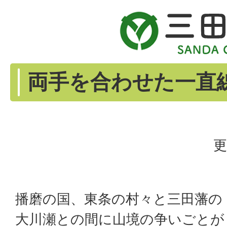
両手を合わせた一直
更
播磨の国、東条の村々と三田藩の
大川瀬との間に山境の争いごとが