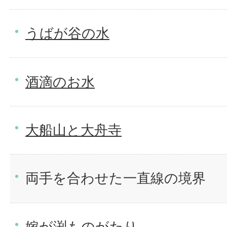
うばが谷の水
酒滴のお水
大船山と大舟寺
両手を合わせた一直線の境界
嫁が渕ものがたり