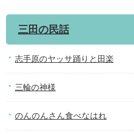
三田の民話
志手原のヤッサ踊りと田楽
三輪の神様
のんのんさん食べなはれ