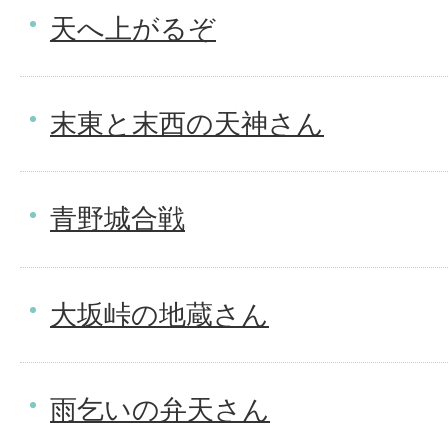
天へ上がるぞ
末東と末西の天神さん
青野城合戦
大坂峠の地蔵さん
雨乞いの弁天さん