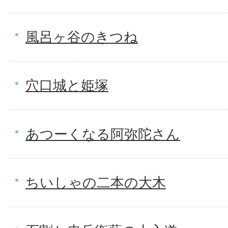
風呂ヶ谷のきつね
穴口城と姫塚
あつーくなる阿弥陀さん
ちいしゃの二本の大木