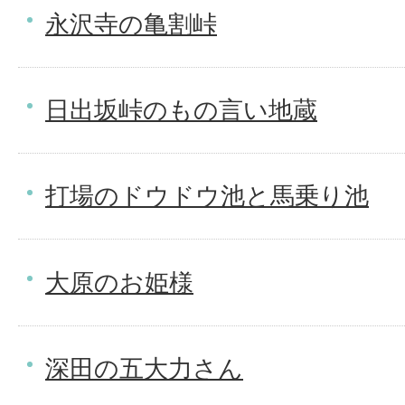
永沢寺の亀割峠
日出坂峠のもの言い地蔵
打場のドウドウ池と馬乗り池
大原のお姫様
深田の五大力さん