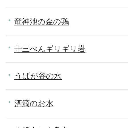
竜神池の金の鶏
十三べんギリギリ岩
うばが谷の水
酒滴のお水