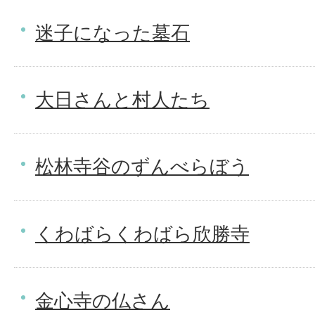
迷子になった墓石
大日さんと村人たち
松林寺谷のずんべらぼう
くわばらくわばら欣勝寺
金心寺の仏さん