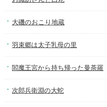
大磯のおこり地蔵
羽束郷は太子乳母の里
閻魔王宮から持ち帰った曼荼羅
次郎兵衛淵の大蛇