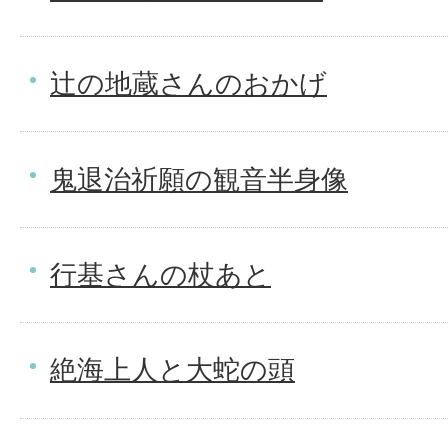
辻の地蔵さんのおかげ
鬼退治祈願の観音半身像
行基さんの杖あと
絶海上人と大蛇の頭