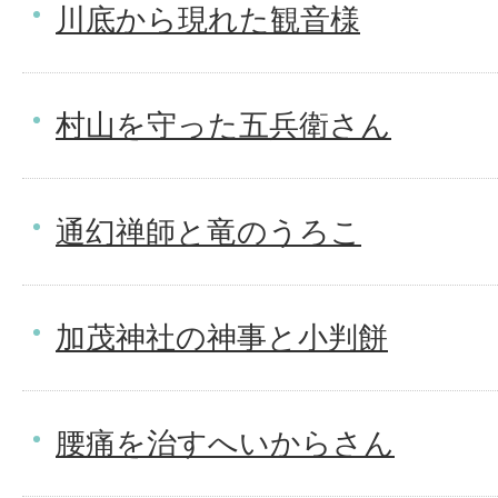
川底から現れた観音様
村山を守った五兵衛さん
通幻禅師と竜のうろこ
加茂神社の神事と小判餅
腰痛を治すへいからさん