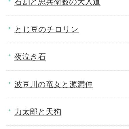
石割と忠兵衛薮の大入道
とじ豆のチロリン
夜泣き石
波豆川の竜女と源満仲
力太郎と天狗