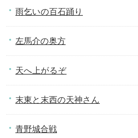
雨乞いの百石踊り
左馬介の奥方
天へ上がるぞ
末東と末西の天神さん
青野城合戦