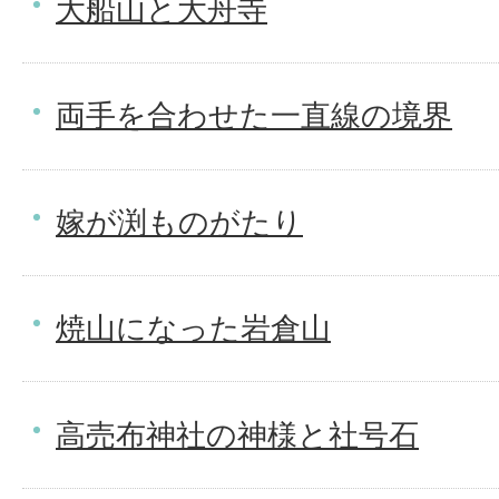
大船山と大舟寺
両手を合わせた一直線の境界
嫁が渕ものがたり
焼山になった岩倉山
高売布神社の神様と社号石