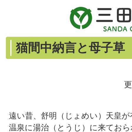
猫間中納言と母子草
更
遠い昔、舒明（じょめい）天皇が有
温泉に湯治（とうじ）に来ておら