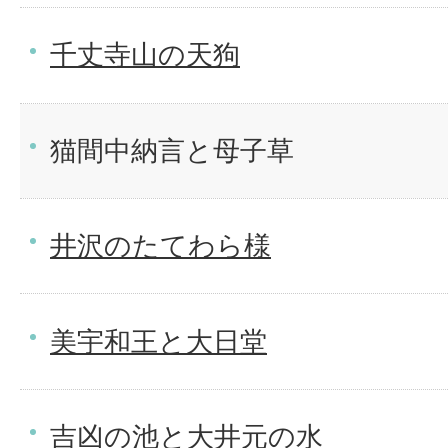
千丈寺山の天狗
猫間中納言と母子草
井沢のたてわら様
美宇和王と大日堂
吉凶の池と大井元の水