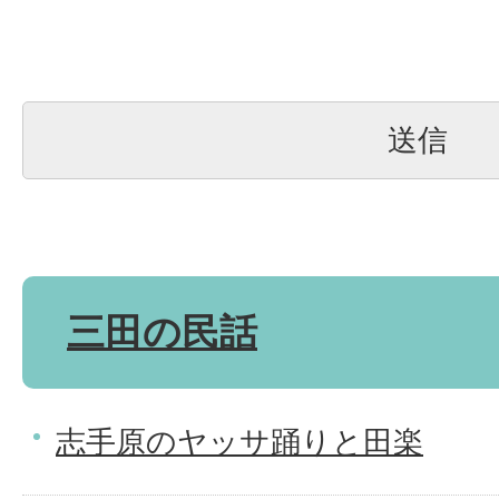
三田の民話
志手原のヤッサ踊りと田楽