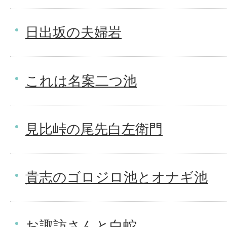
日出坂の夫婦岩
これは名案二つ池
見比峠の尾先白左衛門
貴志のゴロジロ池とオナギ池
お諏訪さんと白蛇