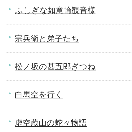
ふしぎな如意輪観音様
宗兵衛と弟子たち
松ノ坂の甚五郎ぎつね
白馬空を行く
虚空蔵山の蛇々物語