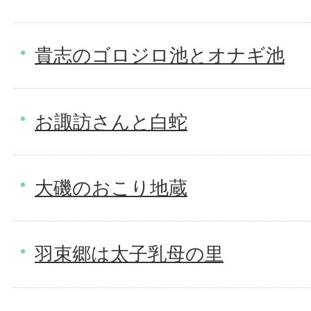
貴志のゴロジロ池とオナギ池
お諏訪さんと白蛇
大磯のおこり地蔵
羽束郷は太子乳母の里