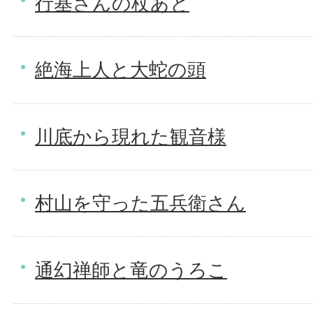
行基さんの杖あと
絶海上人と大蛇の頭
川底から現れた観音様
村山を守った五兵衛さん
通幻禅師と竜のうろこ