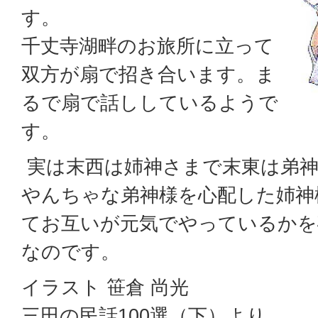
す。
千丈寺湖畔のお旅所に立って
双方が扇で招き合います。ま
るで扇で話ししているようで
す。
実は末西は姉神さまで末東は弟神
やんちゃな弟神様を心配した姉神
てお互いが元気でやっているかを
なのです。
イラスト 笹倉 尚光
三田の民話100選（下）より