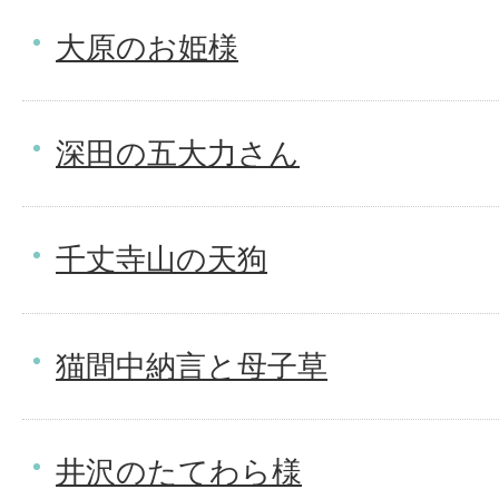
大原のお姫様
深田の五大力さん
千丈寺山の天狗
猫間中納言と母子草
井沢のたてわら様