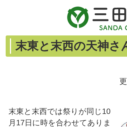
末東と末西の天神さ
更
末東と末西では祭りが同じ10
月17日に時を合わせてありま