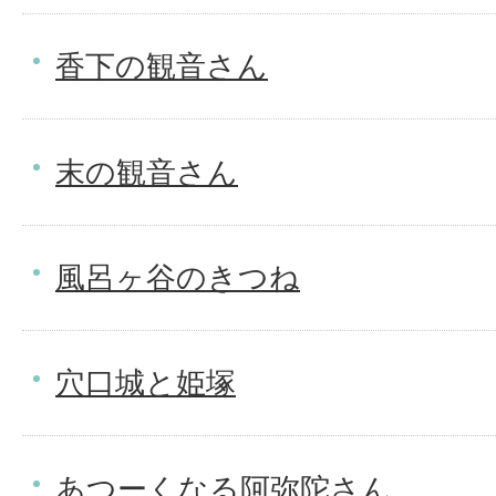
香下の観音さん
末の観音さん
風呂ヶ谷のきつね
穴口城と姫塚
あつーくなる阿弥陀さん