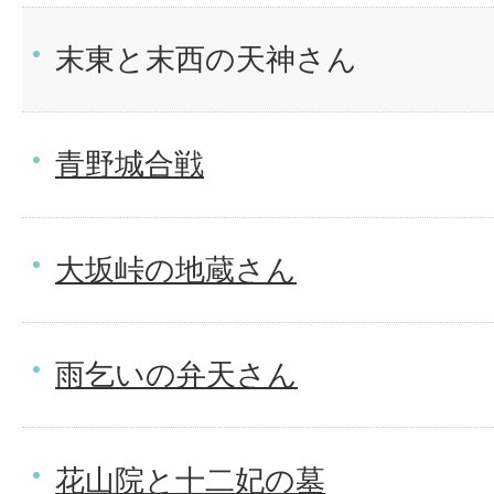
末東と末西の天神さん
青野城合戦
大坂峠の地蔵さん
雨乞いの弁天さん
花山院と十二妃の墓