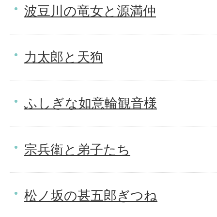
波豆川の竜女と源満仲
力太郎と天狗
ふしぎな如意輪観音様
宗兵衛と弟子たち
松ノ坂の甚五郎ぎつね