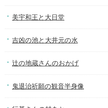
美宇和王と大日堂
吉凶の池と大井元の水
辻の地蔵さんのおかげ
鬼退治祈願の観音半身像