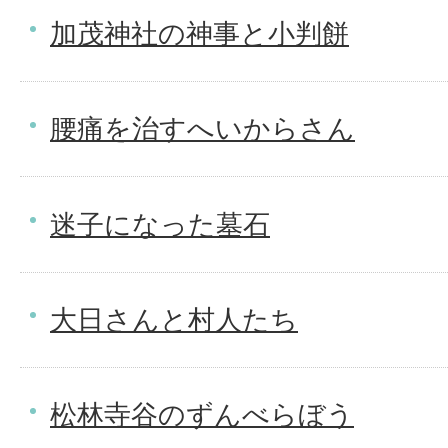
加茂神社の神事と小判餅
腰痛を治すへいからさん
迷子になった墓石
大日さんと村人たち
松林寺谷のずんべらぼう