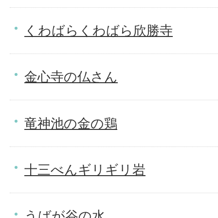
くわばらくわばら欣勝寺
金心寺の仏さん
竜神池の金の鶏
十三べんギリギリ岩
うばが谷の水