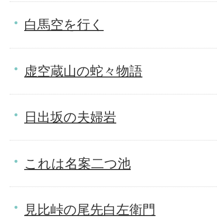
白馬空を行く
虚空蔵山の蛇々物語
日出坂の夫婦岩
これは名案二つ池
見比峠の尾先白左衛門