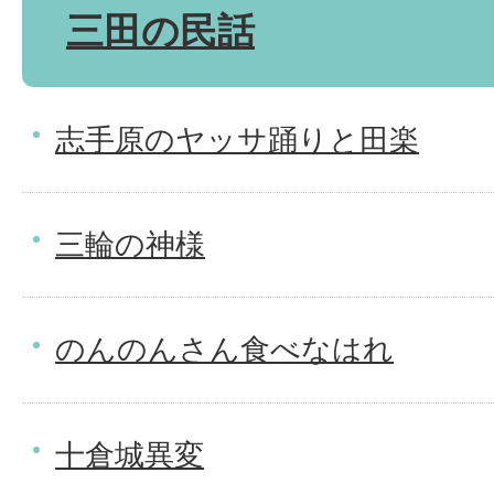
三田の民話
志手原のヤッサ踊りと田楽
三輪の神様
のんのんさん食べなはれ
十倉城異変