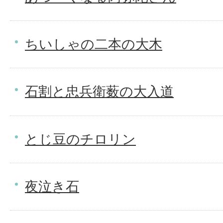
ちいしゃの二本の大木
石割と忠兵衛薮の大入道
とじ豆のチロリン
夜泣き石