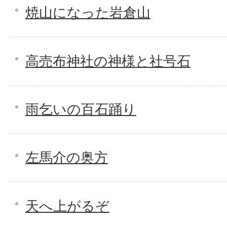
焼山になった岩倉山
高売布神社の神様と社号石
雨乞いの百石踊り
左馬介の奥方
天へ上がるぞ