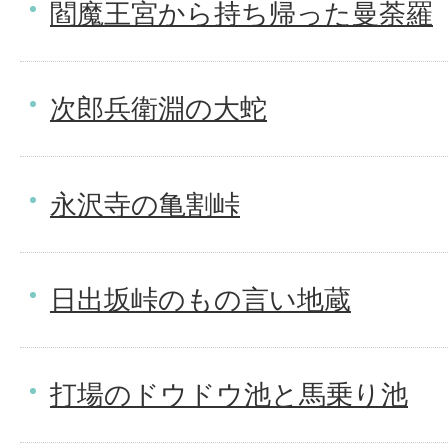
閻魔王宮から持ち帰った曼荼羅
次郎兵衛淵の大蛇
永沢寺の亀割峠
日出坂峠のもの言い地蔵
打場のドウドウ池と馬乗り池