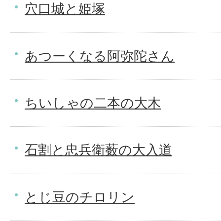
穴口城と姫塚
あつーくなる阿弥陀さん
ちいしゃの二本の大木
石割と忠兵衛薮の大入道
とじ豆のチロリン