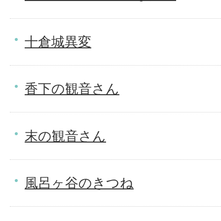
十倉城異変
香下の観音さん
末の観音さん
風呂ヶ谷のきつね