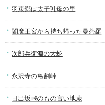
羽束郷は太子乳母の里
閻魔王宮から持ち帰った曼荼羅
次郎兵衛淵の大蛇
永沢寺の亀割峠
日出坂峠のもの言い地蔵