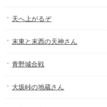
天へ上がるぞ
末東と末西の天神さん
青野城合戦
大坂峠の地蔵さん