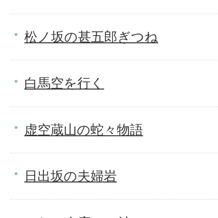
松ノ坂の甚五郎ぎつね
白馬空を行く
虚空蔵山の蛇々物語
日出坂の夫婦岩