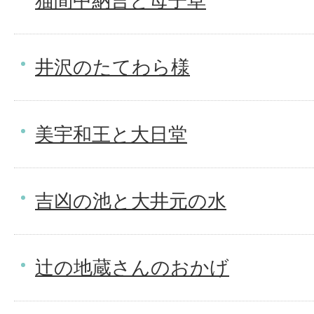
猫間中納言と母子草
井沢のたてわら様
美宇和王と大日堂
吉凶の池と大井元の水
辻の地蔵さんのおかげ