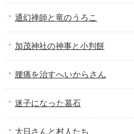
通幻禅師と竜のうろこ
加茂神社の神事と小判餅
腰痛を治すへいからさん
迷子になった墓石
大日さんと村人たち