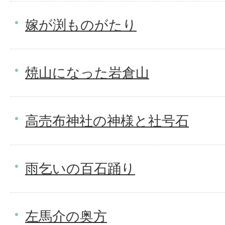
嫁が渕ものがたり
焼山になった岩倉山
高売布神社の神様と社号石
雨乞いの百石踊り
左馬介の奥方