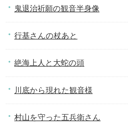
鬼退治祈願の観音半身像
行基さんの杖あと
絶海上人と大蛇の頭
川底から現れた観音様
村山を守った五兵衛さん