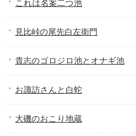
これは名案二つ池
見比峠の尾先白左衛門
貴志のゴロジロ池とオナギ池
お諏訪さんと白蛇
大磯のおこり地蔵