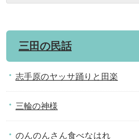
三田の民話
志手原のヤッサ踊りと田楽
三輪の神様
のんのんさん食べなはれ