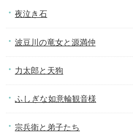
夜泣き石
波豆川の竜女と源満仲
力太郎と天狗
ふしぎな如意輪観音様
宗兵衛と弟子たち