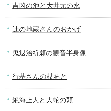
吉凶の池と大井元の水
辻の地蔵さんのおかげ
鬼退治祈願の観音半身像
行基さんの杖あと
絶海上人と大蛇の頭