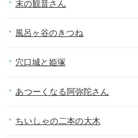
末の観音さん
風呂ヶ谷のきつね
穴口城と姫塚
あつーくなる阿弥陀さん
ちいしゃの二本の大木