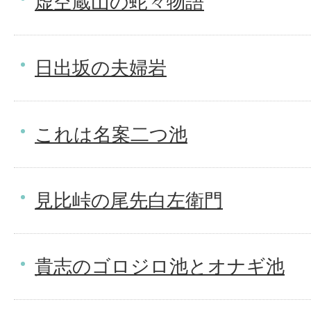
虚空蔵山の蛇々物語
日出坂の夫婦岩
これは名案二つ池
見比峠の尾先白左衛門
貴志のゴロジロ池とオナギ池