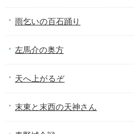
雨乞いの百石踊り
左馬介の奥方
天へ上がるぞ
末東と末西の天神さん