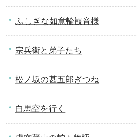
ふしぎな如意輪観音様
宗兵衛と弟子たち
松ノ坂の甚五郎ぎつね
白馬空を行く