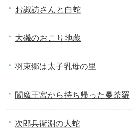
お諏訪さんと白蛇
大磯のおこり地蔵
羽束郷は太子乳母の里
閻魔王宮から持ち帰った曼荼羅
次郎兵衛淵の大蛇