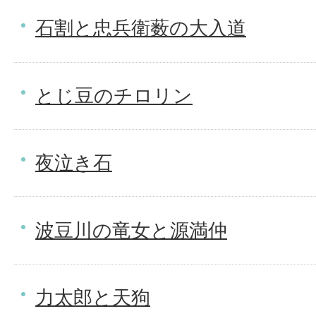
石割と忠兵衛薮の大入道
とじ豆のチロリン
夜泣き石
波豆川の竜女と源満仲
力太郎と天狗