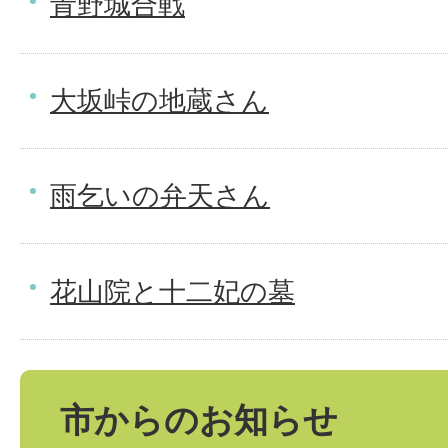
青野城合戦
大坂峠の地蔵さん
雨乞いの弁天さん
花山院と十二妃の墓
市からのお知らせ