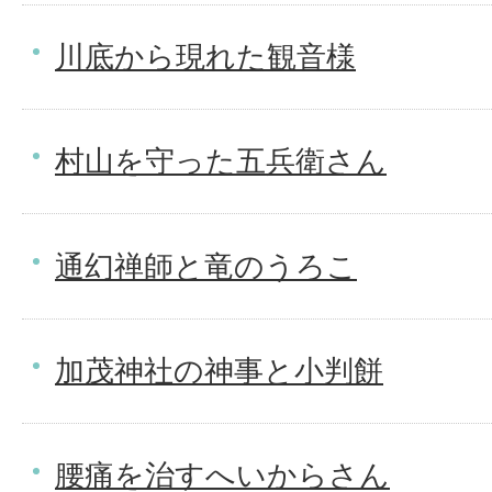
川底から現れた観音様
村山を守った五兵衛さん
通幻禅師と竜のうろこ
加茂神社の神事と小判餅
腰痛を治すへいからさん