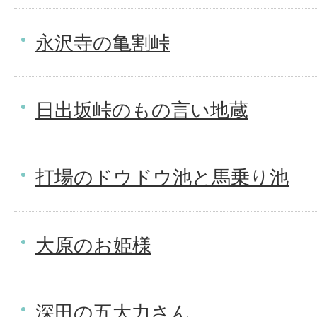
永沢寺の亀割峠
日出坂峠のもの言い地蔵
打場のドウドウ池と馬乗り池
大原のお姫様
深田の五大力さん