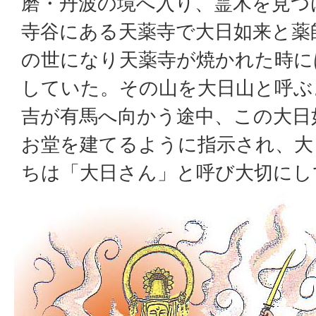
磨・丹波の境へ入り、霊木を見つ
寺谷にある天薬寺で大日如来と薬
の世になり天薬寺が焼かれた時に
していた。その山を大日山と呼ぶ
吉が有馬へ向かう途中、この大日
お堂を建てるように指示され、大
ちは「大日さん」と呼び大切にし