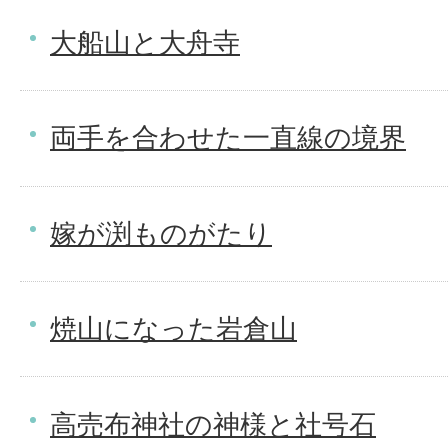
大船山と大舟寺
両手を合わせた一直線の境界
嫁が渕ものがたり
焼山になった岩倉山
高売布神社の神様と社号石