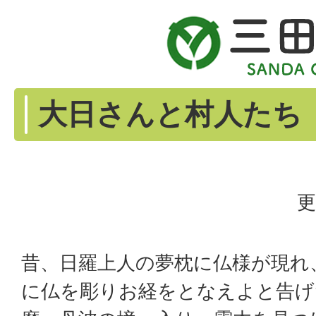
大日さんと村人たち
更
昔、日羅上人の夢枕に仏様が現れ
に仏を彫りお経をとなえよと告げ