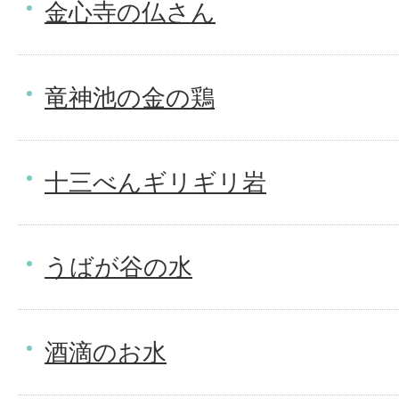
金心寺の仏さん
竜神池の金の鶏
十三べんギリギリ岩
うばが谷の水
酒滴のお水