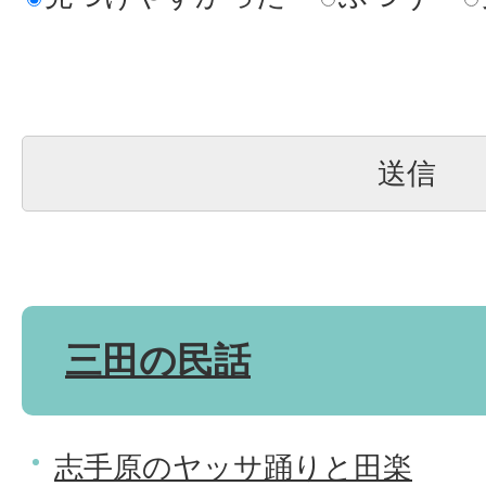
三田の民話
志手原のヤッサ踊りと田楽