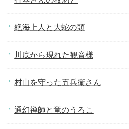
絶海上人と大蛇の頭
川底から現れた観音様
村山を守った五兵衛さん
通幻禅師と竜のうろこ