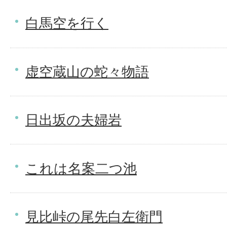
白馬空を行く
虚空蔵山の蛇々物語
日出坂の夫婦岩
これは名案二つ池
見比峠の尾先白左衛門