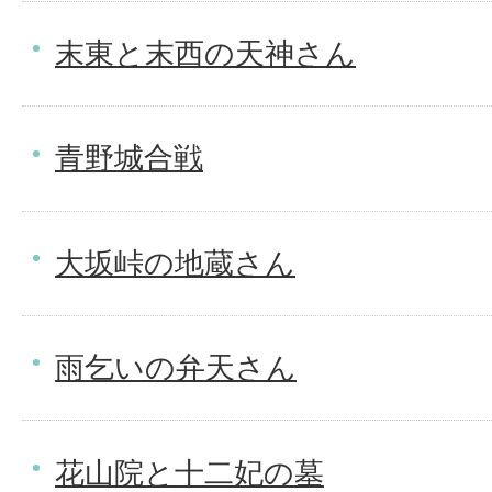
末東と末西の天神さん
青野城合戦
大坂峠の地蔵さん
雨乞いの弁天さん
花山院と十二妃の墓