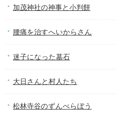
加茂神社の神事と小判餅
腰痛を治すへいからさん
迷子になった墓石
大日さんと村人たち
松林寺谷のずんべらぼう