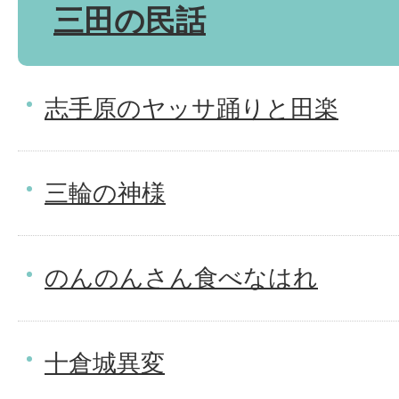
三田の民話
志手原のヤッサ踊りと田楽
三輪の神様
のんのんさん食べなはれ
十倉城異変