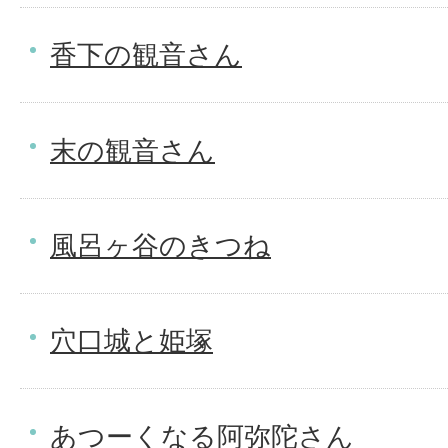
香下の観音さん
末の観音さん
風呂ヶ谷のきつね
穴口城と姫塚
あつーくなる阿弥陀さん