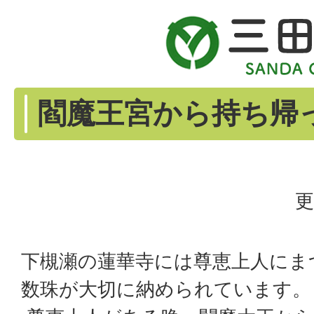
閻魔王宮から持ち帰
更
下槻瀬の蓮華寺には尊恵上人にま
数珠が大切に納められています。