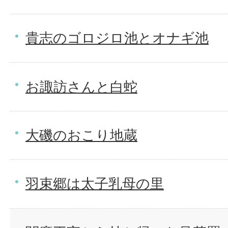
貴志のゴロジロ池とオナギ池
お諏訪さんと白蛇
大磯のおこり地蔵
羽束郷は太子乳母の里