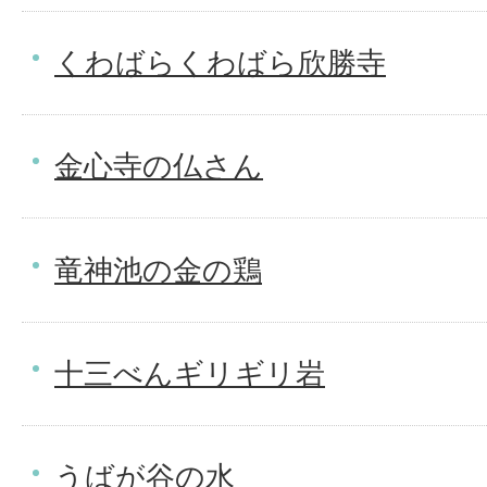
くわばらくわばら欣勝寺
金心寺の仏さん
竜神池の金の鶏
十三べんギリギリ岩
うばが谷の水