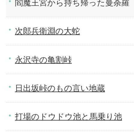
閻魔王宮から持ち帰った曼荼羅
次郎兵衛淵の大蛇
永沢寺の亀割峠
日出坂峠のもの言い地蔵
打場のドウドウ池と馬乗り池