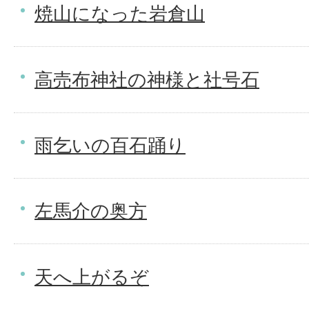
焼山になった岩倉山
高売布神社の神様と社号石
雨乞いの百石踊り
左馬介の奥方
天へ上がるぞ