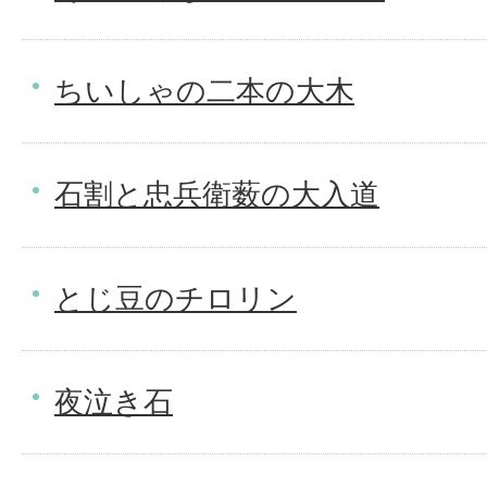
ちいしゃの二本の大木
石割と忠兵衛薮の大入道
とじ豆のチロリン
夜泣き石