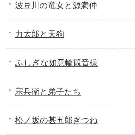
波豆川の竜女と源満仲
力太郎と天狗
ふしぎな如意輪観音様
宗兵衛と弟子たち
松ノ坂の甚五郎ぎつね