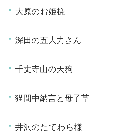
大原のお姫様
深田の五大力さん
千丈寺山の天狗
猫間中納言と母子草
井沢のたてわら様