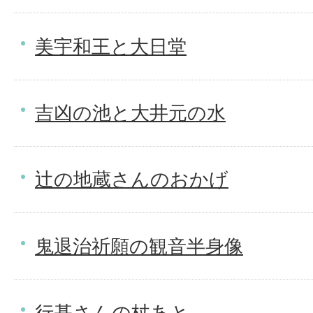
美宇和王と大日堂
吉凶の池と大井元の水
辻の地蔵さんのおかげ
鬼退治祈願の観音半身像
行基さんの杖あと