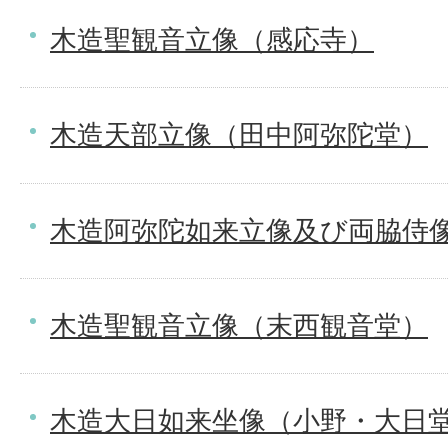
木造聖観音立像（感応寺）
木造天部立像（田中阿弥陀堂）
木造阿弥陀如来立像及び両脇侍
木造聖観音立像（末西観音堂）
木造大日如来坐像（小野・大日