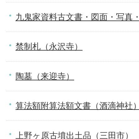
九鬼家資料古文書・図面・写真
禁制札（永沢寺）
陶墓（来迎寺）
算法額附算法額文書（酒滴神社
上野ヶ原古墳出土品（三田市）