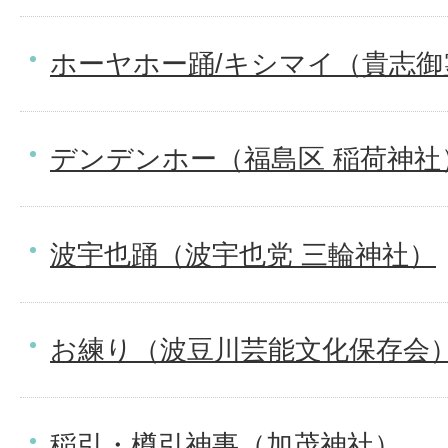
ホーヤホー踊/キシマイ（貴志御
デンデンホー（福島区 稲荷神社
波宇也踊（波宇也党 三輪神社）
お練り（波豆川芸能文化保存会
稲引・樽引神事（加茂神社）