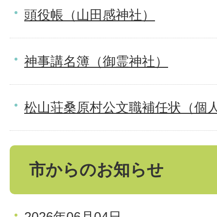
頭役帳（山田感神社）
神事講名簿（御霊神社）
松山荘桑原村公文職補任状（個
市からのお知らせ
2026年06月04日