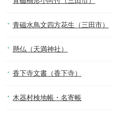
青磁桶形小向付（三田市）
青磁水鳥文四方花生（三田市）
懸仏（天満神社）
香下寺文書（香下寺）
木器村検地帳・名寄帳