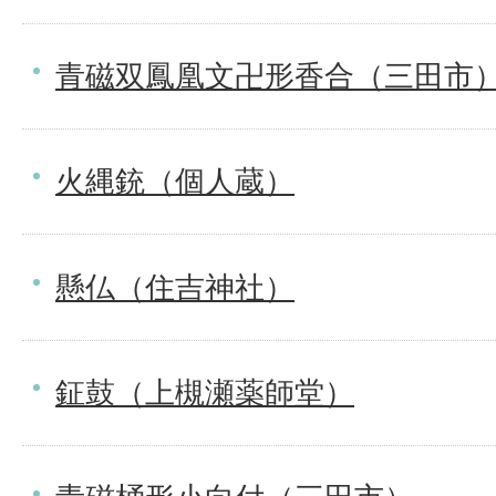
青磁双鳳凰文卍形香合（三田市
火縄銃（個人蔵）
懸仏（住吉神社）
鉦鼓（上槻瀬薬師堂）