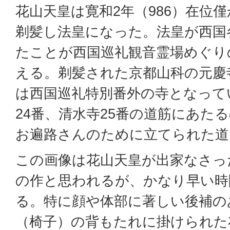
花山天皇は寛和2年（986）在位
剃髪し法皇になった。法皇が西国
たことが西国巡礼観音霊場めぐり
える。剃髪された京都山科の元慶
は西国巡礼特別番外の寺となって
24番、清水寺25番の道筋にあた
お遍路さんのために立てられた道
この画像は花山天皇が出家なさっ
の作と思われるが、かなり早い時
る。特に顔や体部に著しい後補の
（椅子）の背もたれに掛けられた