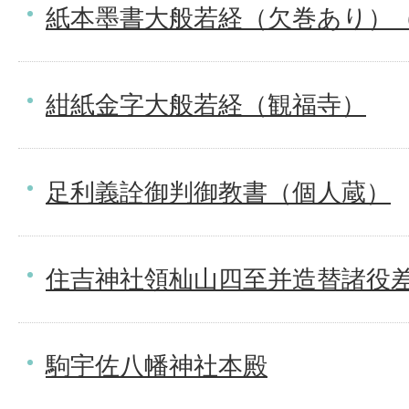
紙本墨書大般若経（欠巻あり）
紺紙金字大般若経（観福寺）
足利義詮御判御教書（個人蔵）
住吉神社領杣山四至并造替諸役
駒宇佐八幡神社本殿