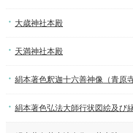
大歳神社本殿
天満神社本殿
絹本著色釈迦十六善神像（青原
絹本著色弘法大師行状図絵及び