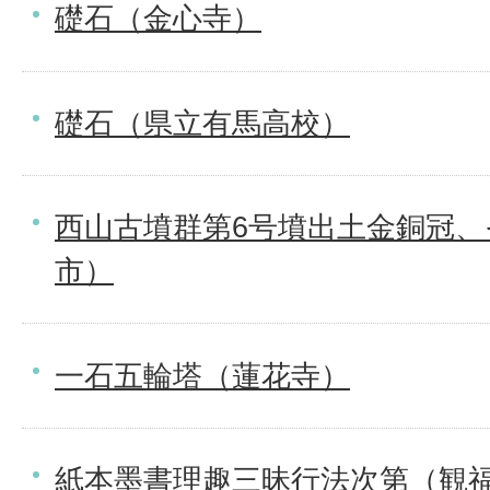
礎石（金心寺）
礎石（県立有馬高校）
西山古墳群第6号墳出土金銅冠
市）
一石五輪塔（蓮花寺）
紙本墨書理趣三昧行法次第（観