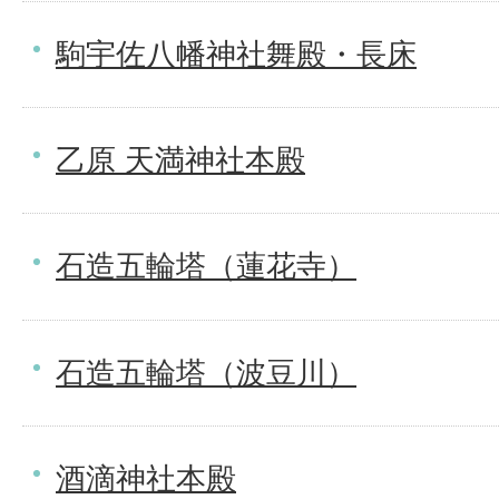
駒宇佐八幡神社舞殿・長床
乙原 天満神社本殿
石造五輪塔（蓮花寺）
石造五輪塔（波豆川）
酒滴神社本殿