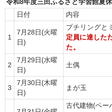
令和8年度三田ふるさと学習館夏
日付
内容
プチリングと
7月28日(火曜
1
定員に達した
日)
た。
7月29日(水曜
2
土偶
日)
7月30日(木曜
3
まが玉
日)
古代建物(ペー
7月31日(金曜