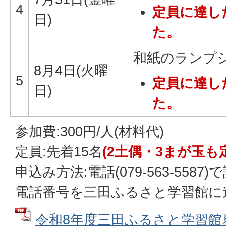
4
定員に達し
日)
た。
和紙のランプ
8月4日(火曜
5
定員に達し
日)
た。
参加費:300円/人(材料代)
定員:先着15名
(2土偶・3まが玉
申込み方法:電話(079-563-558
電話番号を三田ふるさと学習館に
令和8年度三田ふるさと学習館