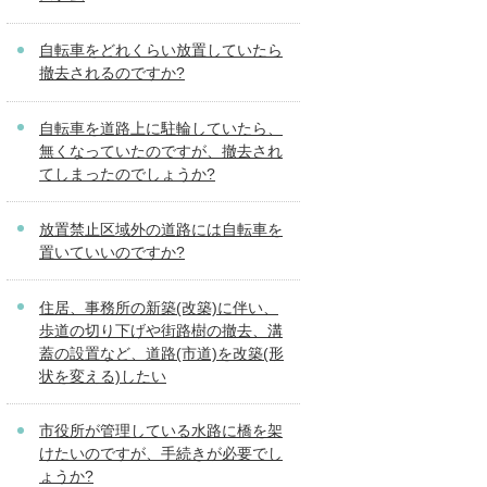
自転車をどれくらい放置していたら
撤去されるのですか?
自転車を道路上に駐輪していたら、
無くなっていたのですが、撤去され
てしまったのでしょうか?
放置禁止区域外の道路には自転車を
置いていいのですか?
住居、事務所の新築(改築)に伴い、
歩道の切り下げや街路樹の撤去、溝
蓋の設置など、道路(市道)を改築(形
状を変える)したい
市役所が管理している水路に橋を架
けたいのですが、手続きが必要でし
ょうか?