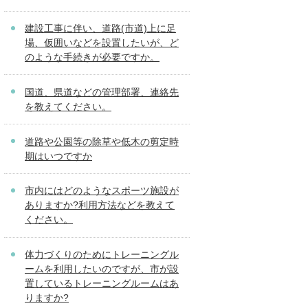
建設工事に伴い、道路(市道)上に足
場、仮囲いなどを設置したいが、ど
のような手続きが必要ですか。
国道、県道などの管理部署、連絡先
を教えてください。
道路や公園等の除草や低木の剪定時
期はいつですか
市内にはどのようなスポーツ施設が
ありますか?利用方法などを教えて
ください。
体力づくりのためにトレーニングル
ームを利用したいのですが、市が設
置しているトレーニングルームはあ
りますか?