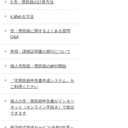
3.市・県民税の計算方法
4.納める方法
市・県民税に関するよくある質問
Q&A
所得・課税証明書の発行について
個人市民税・県民税の納付開始
「市県民税申告書作成システム」を
ご利用ください
個人の市・県民税申告書がインター
ネット（オンライン手続き）で提出
できます
申請様式提供サービス(令和4年度～