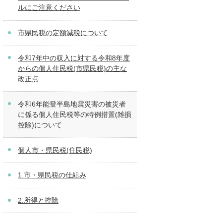
ルにご注意ください
市県民税の定額減税について
令和7年中の収入に対する令和8年度
からの個人住民税(市県民税)の主な
改正点
令和6年能登半島地震災害の被災者
に係る個人住民税等の特例措置(雑損
控除)について
個人市・県民税(住民税)
1.市・県民税の仕組み
2.所得と控除