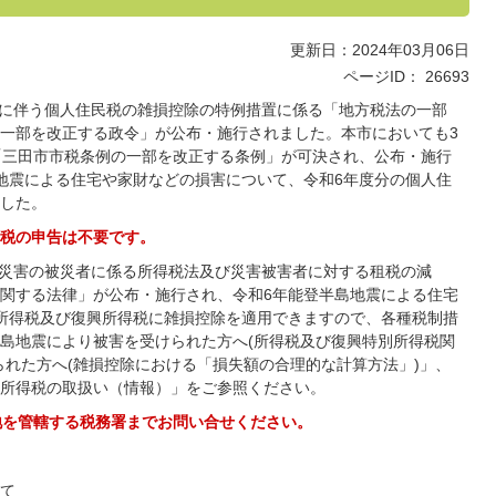
更新日：2024年03月06日
ページID：
26693
地震に伴う個人住民税の雑損控除の特例措置に係る「地方税法の一部
一部を改正する政令」が公布・施行されました。本市においても3
にて「三田市市税条例の一部を改正する条例」が可決され、公布・施行
地震による住宅や家財などの損害について、令和6年度分の個人住
した。
税の申告は不要です。
地震災害の被災者に係る所得税法及び災害被害者に対する租税の減
関する法律」が公布・施行され、令和6年能登半島地震による住宅
所得税及び復興所得税に雑損控除を適用できますので、各種税制措
島地震により被害を受けられた方へ(所得税及び復興特別所得税関
られた方へ(雑損控除における「損失額の合理的な計算方法」)」、
所得税の取扱い（情報）」をご参照ください。
地を管轄する税務署までお問い合せください。
て