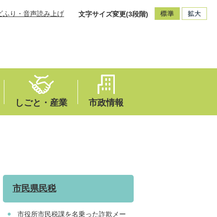
ビふり・音声読み上げ
文字サイズ変更(3段階)
しごと・産業
市政情報
市民県民税
市役所市民税課を名乗った詐欺メー