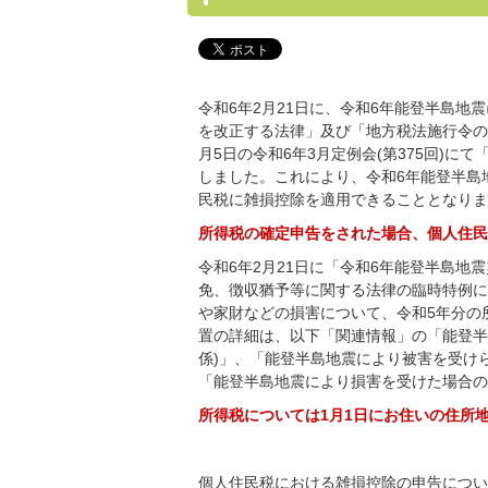
令和6年2月21日に、令和6年能登半島
を改正する法律」及び「地方税法施行令の
月5日の令和6年3月定例会(第375回)
しました。これにより、令和6年能登半島
民税に雑損控除を適用できることとなりま
所得税の確定申告をされた場合、個人住民
令和6年2月21日に「令和6年能登半島
免、徴収猶予等に関する法律の臨時特例に
や家財などの損害について、令和5年分の
置の詳細は、以下「関連情報」の「能登半
係)」、「能登半島地震により被害を受け
「能登半島地震により損害を受けた場合の
所得税については1月1日にお住いの住所
個人住民税における雑損控除の申告につい