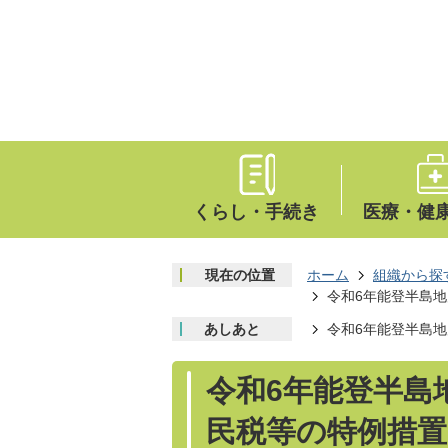
くらし・手続き
医療・健
現在の位置
ホーム
組織から探
令和6年能登半島地
あしあと
令和6年能登半島地
令和6年能登半島
民税等の特例措置