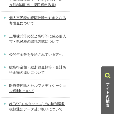
令和8年度 市・県民税申告書)
個人市民税の税額控除の対象となる
寄附金について
上場株式等の配当所得等に係る個人
市・県民税の課税方式について
公的年金等を受給されている方へ
総所得金額・総所得金額等・合計所
得金額の違いについて
医療費控除とセルフメディケーショ
ン税制について
eLTAX(エルタックス)での特別徴収
税額通知データ受け取りについて