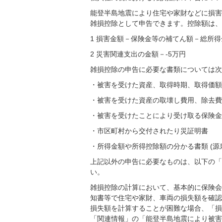
能登半島地震により住宅や家財などに損害
雑損控除として申告できます。控除額は、
1 損害金額－保険金等の補てん額－総所得
2 災害関連支出の金額－-5万円
雑損控除の申告に必要な書類については次
・被害を受けた資産、取得時期、取得価額
・被害を受けた資産の取壊し費用、除去費
・被害を受けたことにより受け取る保険金
・市区町村から交付されたり災証明書
・所得金額や所得控除額の分かる書類 (
上記以外の申告に必要なものは、以下の「
い。
雑損控除の計算において、基本的に保険会
知書等で住宅や家財、車両の損失額を確認
損失額を計算することが困難な場合、「損
「関連情報」の「能登半島地震により被害