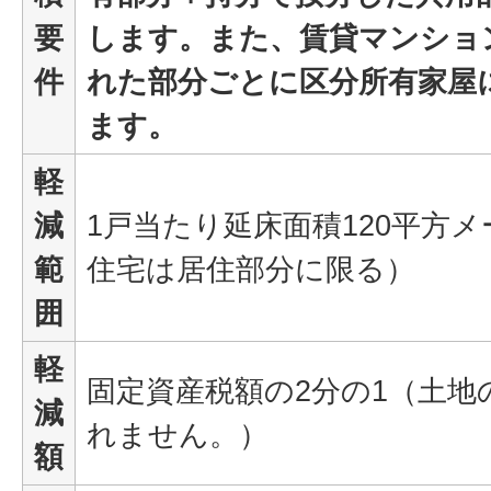
要
します。また、賃貸マンショ
件
れた部分ごとに区分所有家屋
ます。
軽
減
1戸当たり延床面積120平方
範
住宅は居住部分に限る）
囲
軽
固定資産税額の2分の1（土地
減
れません。）
額