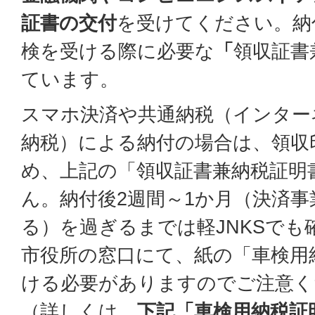
証書の交付
を受けてください。納
検を受ける際に必要な
「
領収証書
ています。
スマホ決済や共通納税（インター
納税）による納付の場合は、領収
め、上記の「領収証書兼納税証明
ん。納付後2週間～1か月（決済
る）を過ぎるまでは軽JNKSで
市役所の窓口にて、紙の「車検用
ける必要がありますのでご注意く
（詳しくは、
下記「車検用納税証