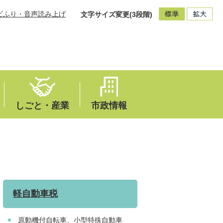
ビふり・音声読み上げ
文字サイズ変更(3段階)
しごと・産業
市政情報
軽自動車税
原動機付自転車、小型特殊自動車