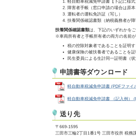
軽自動車税減免申請書【下記に様式
障害者手帳（窓口申請の場合は原本
運転者の運転免許証（写し）
扶養関係確認書類（納税義務者が障
扶養関係確認書類
は、下記のいずれかをご
※車両所有者と手帳所有者の両方の名前が
税の控除対象者であることを証明す
健康保険の被扶養者であることを証
民生委員による生計同一証明書（状
申請書等ダウンロード
軽自動車税減免申請書 (PDFファイル: 
軽自動車税減免申請書 （記入例） (PDF
送り先
〒669-1595
三田市三輪2丁目1番1号 三田市役所 税務