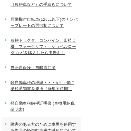
（農耕車など）の手続きについて
原動機付自転車(125cc以下)のナンバ
ープレートの選択制について
農耕トラクタ、コンバイン、田植え
機、フォークリフト、ショベルロー
ダ などを購入したら申告を！
自賠責保険・自賠責共済
軽自動車税の税率・・・5月上旬に
納税通知書を発送（毎年同時期）
軽自動車税納税証明書 (車検用納税
証明書)
障害のある方のために車両を使用す
る場合の軽自動車税の減免について