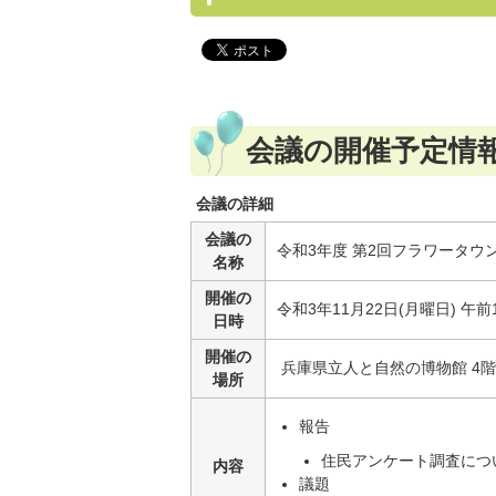
会議の開催予定情
会議の詳細
会議の
令和3年度 第2回フラワータウ
名称
開催の
令和3年11月22日(月曜日) 午前
日時
開催の
兵庫県立人と自然の博物館 4階
場所
報告
住民アンケート調査につ
内容
議題