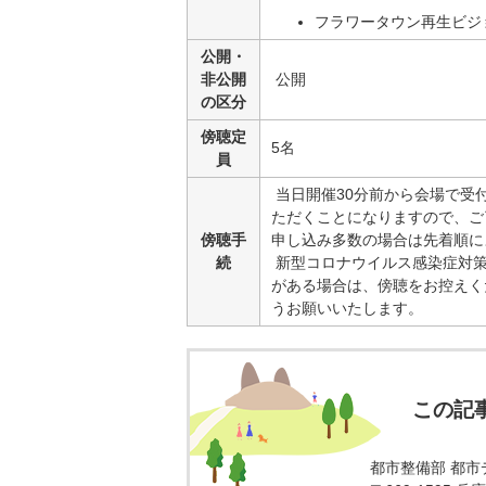
フラワータウン再生ビジ
公開・
非公開
公開
の区分
傍聴定
5名
員
当日開催30分前から会場で受
ただくことになりますので、ご
傍聴手
申し込み多数の場合は先着順に
続
新型コロナウイルス感染症対策
がある場合は、傍聴をお控えく
うお願いいたします。
この記
都市整備部 都市