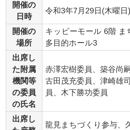
開催の
令和3年7月29日(木曜日
日時
開催の
キッピーモール 6階 
場所
多目的ホール3
出席し
た附属
赤澤宏樹委員、築谷尚
機関等
古田茂充委員、津崎雄
の委員
員、木下勝功委員
の氏名
出席し
龍見まちづくり参与、