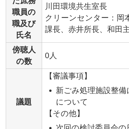
た庶務
川田環境共生室長
職員の
クリーンセンター：岡
職及び
課長、赤井所長、和田
氏名
傍聴人
0人
の数
【審議事項】
新ごみ処理施設整備
議題
について
【その他】
次回の検討委員会の