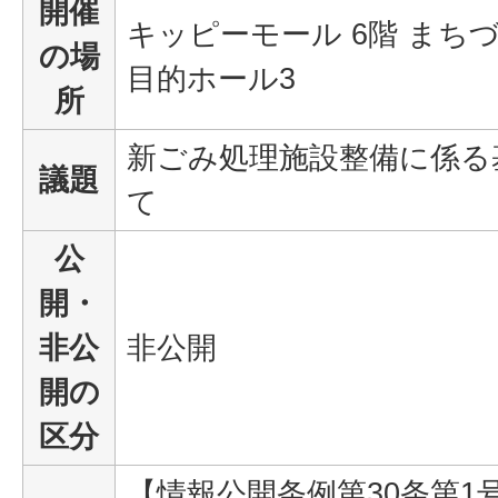
開催
キッピーモール 6階 まち
の場
目的ホール3
所
新ごみ処理施設整備に係る
議題
て
公
開・
非公
非公開
開の
区分
【情報公開条例第30条第1