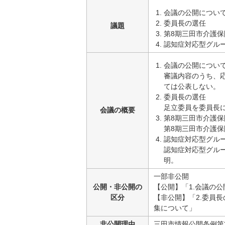
会議の公開につい
委員長の選任
議題
第8期三田市介護
認知症対応型グル
会議の公開につい
審議内容のうち、
ては公表しない。
委員長の選任
足立委員を委員長
会議の概要
第8期三田市介護
第8期三田市介護
認知症対応型グル
認知症対応型グルー
明。
一部非公開
公開・非公開の
【公開】「1.会議の
区分
【非公開】「2.委員
集について」
非公開理由
三田市情報公開条例第