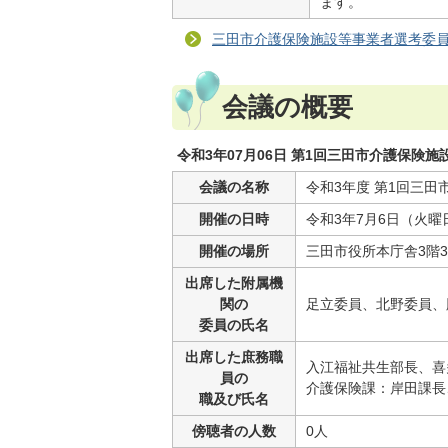
ます。
三田市介護保険施設等事業者選考委員
会議の概要
令和3年07月06日 第1回三田市介護保険
会議の名称
令和3年度 第1回三
開催の日時
令和3年7月6日（火曜
開催の場所
三田市役所本庁舎3階3
出席した附属機
関の
足立委員、北野委員、
委員の氏名
出席した庶務職
入江福祉共生部長、喜
員の
介護保険課：岸田課長
職及び氏名
傍聴者の人数
0人