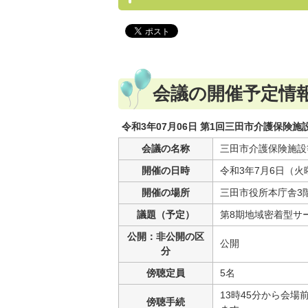
会議の開催予定情
令和3年07月06日 第1回三田市介護保険
会議の名称
三田市介護保険施設
開催の日時
令和3年7月6日（火
開催の場所
三田市役所本庁舎3階
議題（予定）
第8期地域密着型サ
公開：非公開の区
公開
分
傍聴定員
5名
13時45分から会
傍聴手続