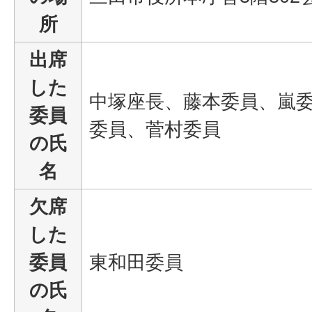
所
出席
した
中塚座長、藤本委員、嵐
委員
委員、菅村委員
の氏
名
欠席
した
委員
東和田委員
の氏