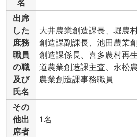
名
出席
した
大井農業創造課長、堀農
庶務
創造課副課長、池田農業
職員
創造課係長、喜多農村再
の職
道農業創造課主査、永松
及び
農業創造課事務職員
氏名
その
他出
1名
席者