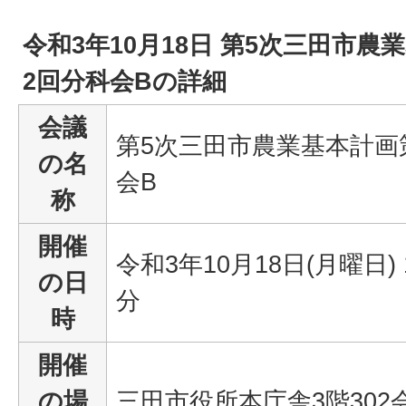
令和3年10月18日 第5次三田市農
2回分科会Bの詳細
会議
第5次三田市農業基本計画
の名
会B
称
開催
令和3年10月18日(月曜日) 
の日
分
時
開催
の場
三田市役所本庁舎3階302