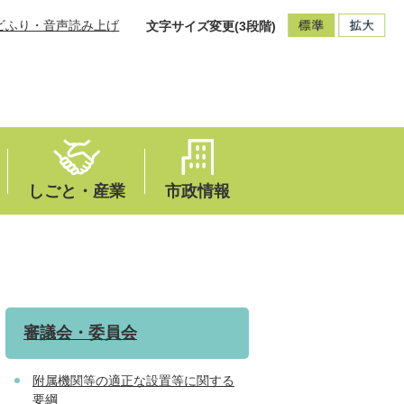
ビふり・音声読み上げ
文字サイズ変更(3段階)
しごと・産業
市政情報
審議会・委員会
附属機関等の適正な設置等に関する
要綱