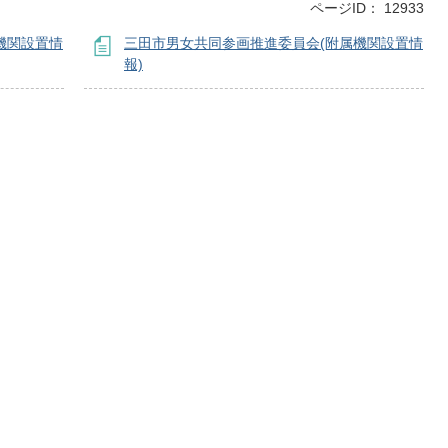
ページID：
12933
機関設置情
三田市男女共同参画推進委員会(附属機関設置情
報)