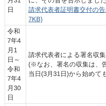
月31
に、その旨を告示しまし
日
請求代表者証明書交付の告示(
7KB)
令和
7年4
月1
請求代表者による署名収集
日～
(※なお、署名の収集は、
令和
当日(3月31日)から始め
7年4
月30
日