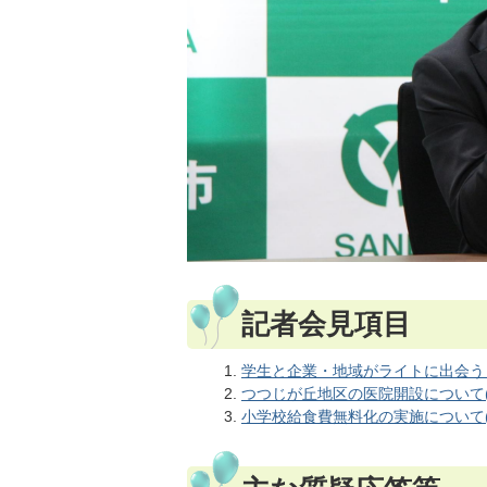
記者会見項目
学生と企業・地域がライトに出会う！ 「三田
つつじが丘地区の医院開設について(PD
小学校給食費無料化の実施について(PD