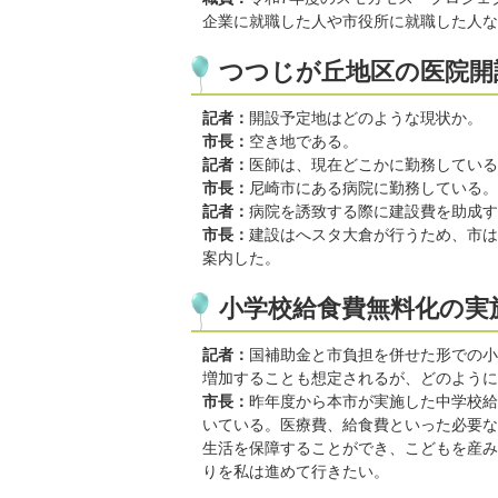
企業に就職した人や市役所に就職した人な
つつじが丘地区の医院開
記者：
開設予定地はどのような現状か。
市長：
空き地である。
記者：
医師は、現在どこかに勤務している
市長：
尼崎市にある病院に勤務している。
記者：
病院を誘致する際に建設費を助成す
市長：
建設はへスタ大倉が行うため、市は
案内した。
小学校給食費無料化の実
記者：
国補助金と市負担を併せた形での小
増加することも想定されるが、どのように
市長：
昨年度から本市が実施した中学校給
いている。医療費、給食費といった必要な
生活を保障することができ、こどもを産み
りを私は進めて行きたい。