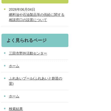
2026年06月04日
燃料油や石油製品等の供給に関する
相談窓口の設置について
よく見られるページ
三田市野外活動センター
ホーム
ふれあいプール(ふれあいと創造の
里)
ホーム
検索結果