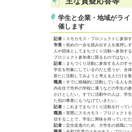
主な質疑応答等
学生と企業・地域がライ
催します
記者：
スモカモス・プロジェクトに参加す
市長：
初めの一歩を踏み出す人を後押しす
人や団体としてまちづくり活動へ参加する
プロジェクト参加者に限るものではない。
記者：
まちづくり活動に参加する人のすそ
学生を対象にしているのだと思うが、全体
新たに活動してみようと考える人だけを集
職員：
すでに積極的に活動している人も含
内在住で市外の学校に通うなどの学生の参
かけとしたい。すでに活動中の人は、学生
た別の事業にもつなげていきたい。
記者：
これまでまちづくり活動を行ってい
職員：
実際にスモカモス・プロジェクトを
信することで、学生に興味を持っていただ
記者：
定住促進のため、大学生の就職につ
職員：
令和7年度のスモカモス・プロジェ