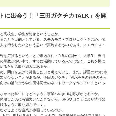
トに出会う！「三田ガクチカTALK」を開
る高校生、学生が対象ということか。
ることを目的としている。スモカモス・プロジェクトを含め、個
人を増やしたいという思いで実施するものであり、スモカモス・
野を広げるということで市内在住・在学の高校生、大学生、専門
の母数が多い中で、すでに活動している人ではなく、これを機に
めるための取り組みはあるか。
め、間口を広げて募集したいと考えている。また、課題の1つに市
加が少ないことがあるが、今回のガクチカTALKをその解決のきっ
向けの補助金や学生団体同士のネットワークを作っていくといっ
なかった学生にはどのように事業への参加を呼びかけるのか。
体験した人にも協力いただきながら、SNSや口コミにより情報発
けるように取り組んでいく。
ながるような企業が参画しているのか。
クトには6社が参画した。これまで、当事業がきっかけで活動した