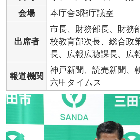
会場
本庁舎3階庁議室
市長、財務部長、財務
出席者
校教育部次長、総合政
長、広報広聴課長、広
神戸新聞、読売新聞、
報道機関
六甲タイムス