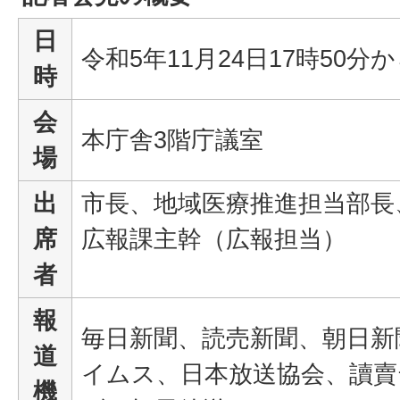
日
令和5年11月24日17時50分
時
会
本庁舎3階庁議室
場
出
市長、地域医療推進担当部長
席
広報課主幹（広報担当）
者
報
毎日新聞、読売新聞、朝日新
道
イムス、日本放送協会、讀
機