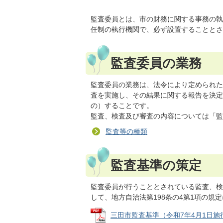
監査委員とは、市の財務に関する事務の執
任制の執行機関で、必ず設置することとさ
監査委員の業務
監査委員の業務は、法令により定められた
査を実施し、その結果に関する報告を決定
の）することです。
監査、検査及び審査の内容については「監
監査等の種類
監査基準の策定
監査委員が行うこととされている監査、検
して、地方自治法第198条の4第1項の規
三田市監査基準（令和7年4月1日施行） (