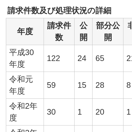
請求件数及び処理状況の詳細
請求件
公
部分公
年度
数
開
開
平成30
122
24
65
2
年度
令和元
59
15
28
8
年度
令和2年
30
1
20
1
度