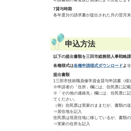
7貸与時期
各年度分の請求書が提出された月の翌月末
申込方法
以下の提出書類を三田市総務部人事戦略課
各種様式は
各種申請様式ダウンロード
より
提出書類
1三田市技術職員修学資金貸与申請書（様
※申請者の「住所」欄には、住民票に記載
※「その他の連絡先」欄には、住民票に記
てください。
（例）住民票は実家のままだが、書類の送
⇒居住地を記入
住民票は現居住地に移しているが、書類の
⇒実家の住所を記入