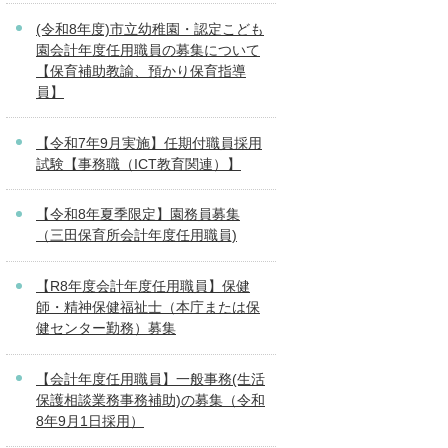
(令和8年度)市立幼稚園・認定こども
園会計年度任用職員の募集について
【保育補助教諭、預かり保育指導
員】
【令和7年9月実施】任期付職員採用
試験【事務職（ICT教育関連）】
【令和8年夏季限定】園務員募集
（三田保育所会計年度任用職員)
【R8年度会計年度任用職員】保健
師・精神保健福祉士（本庁または保
健センター勤務）募集
【会計年度任用職員】一般事務(生活
保護相談業務事務補助)の募集（令和
8年9月1日採用）