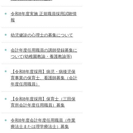
令和8年度実施 正規職員採用試験情
報
幼児健診の心理士の募集について
会計年度任用職員の講師登録募集に
ついて(幼稚園教諭・養護教諭等)
【令和8年度採用】病児・病後児保
育事業の保育士、看護師募集（会計
年度任用職員）
【令和8年度採用】保育士（三田保
育所会計年度任用職員）募集
令和8年度会計年度任用職員（作業
療法士または理学療法士）募集