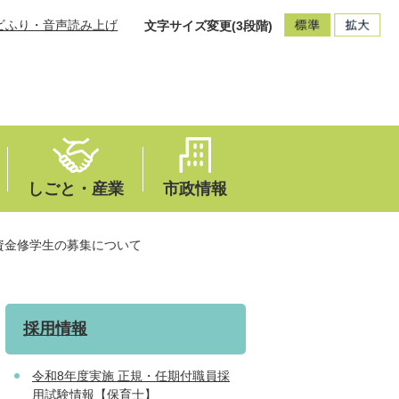
ビふり・音声読み上げ
文字サイズ変更(3段階)
しごと・産業
市政情報
資金修学生の募集について
採用情報
令和8年度実施 正規・任期付職員採
用試験情報【保育士】