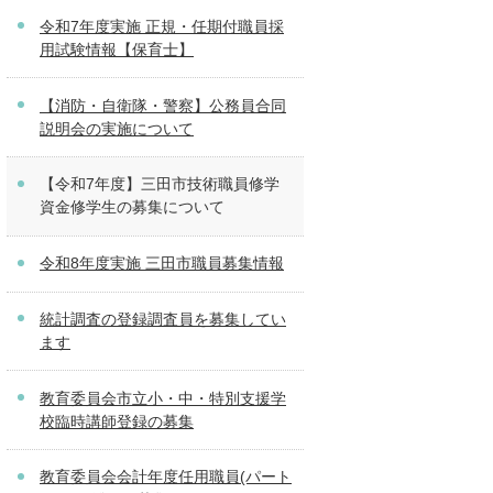
令和7年度実施 正規・任期付職員採
用試験情報【保育士】
【消防・自衛隊・警察】公務員合同
説明会の実施について
【令和7年度】三田市技術職員修学
資金修学生の募集について
令和8年度実施 三田市職員募集情報
統計調査の登録調査員を募集してい
ます
教育委員会市立小・中・特別支援学
校臨時講師登録の募集
教育委員会会計年度任用職員(パート