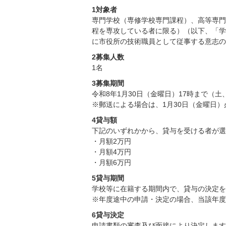
1対象者
専門学校（専修学校専門課程）、高等専門
程を専攻している者に限る）（以下、「学
に市役所の技術職員として従事する意志の
2募集人数
1名
3募集期間
令和8年1月30日（金曜日）17時まで（
※郵送による場合は、1月30日（金曜日
4貸与額
下記のいずれかから、貸与を受ける者が選
・月額2万円
・月額4万円
・月額6万円
5貸与期間
学校等に在籍する期間内で、貸与の決定を
※年度途中の申請・決定の場合、当該年度
6貸与決定
申請書類の審査及び面接により決定します